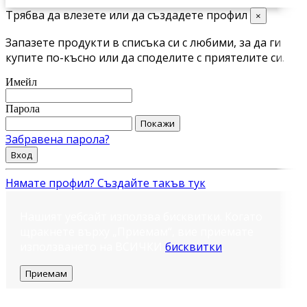
Трябва да влезете или да създадете профил
×
Запазете продукти в списъка си с любими, за да ги
купите по-късно или да споделите с приятелите си.
Имейл
Парола
Покажи
Забравена парола?
Вход
Нямате профил? Създайте такъв тук
Нашият уебсайт използва бисквитки. Когато
щракнете върху „Приемам“, вие приемате
използването на ВСИЧКИ
бисквитки
.
Приемам