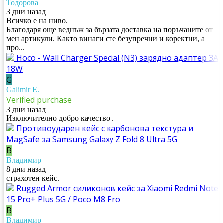
Тодорова
3 дни назад
Всичко е на ниво.
Благодаря още веднъж за бързата доставка на поръчаните от
мен артикули. Както винаги сте безупречни и коректни, а
про...
Hoco - Wall Charger Special (N3) зарядно адаптер 3A
18W
G
Galimir E.
Verified purchase
3 дни назад
Изключително добро качество .
Противоударен кейс с карбонова текстура и
MagSafe за Samsung Galaxy Z Fold 8 Ultra 5G
В
Владимир
8 дни назад
страхотен кейс.
Rugged Armor силиконов кейс за Xiaomi Redmi Note
15 Pro+ Plus 5G / Poco M8 Pro
В
Владимир