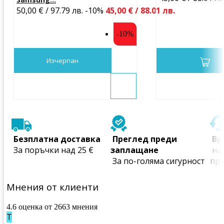
50,00 € / 97.79 лв.
-10%
45,00 € / 88.01 лв.
-10%
Изчерпан
 Безплатна доставка
 Преглед преди 
 В
 За поръчки над 25 €
заплащане
 на всички закупени 
 За по-голяма сигурност
пр
Мнения от клиенти
4.6 оценка от 2663 мнения
Т