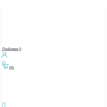
Любими (
)

(0)
