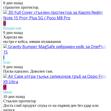
8 дни назад
страхотен протектор.
3D Full Cover стъклен протектор за Xiaomi Redmi
Note 15 Pro+ Plus 5G / Poco M8 Pro
В
Владислав
9 дни назад
Харесва ми
екстра е кейса, нямам оплаквания
Gravity Bumper MagSafe хибриден кейс за OnePlus
15
I
Ivan
9 дни назад
Пасва идеално. Доволен съм.
Air Case ултра тънък силиконов гръб за Oppo Find
X9 Ultra
И
Иван
10 дни назад
Стъклен протектор
Доста слаб продукт спука се на първия ден без удар или
натиск