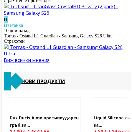
страхотен е протектора
Techsuit - TitanGlass CrystalHD Privacy (2 pack) -
Samsung Galaxy S26
Ц
Цветанка
10 дни назад
Torras - Ostand L1 Guardian - Samsung Galaxy S26 Ultra
Страхотен
Torras - Ostand L1 Guardian - Samsung Galaxy S26
Ultra
Виж всички мнения
НОВИ ПРОДУКТИ
Dux Ducis Aimo противоударен
Liquid Silicone с
гръб за...
за...
12,00 € / 23.47 лв.
7,50 € / 14.67 лв.