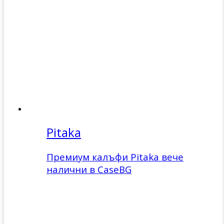
Pitaka
Премиум калъфи Pitaka вече
налични в CaseBG