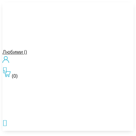
Любими (
)

(0)
