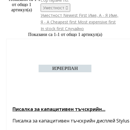
Сортиране по:
от общо 1
Уместност

артикул(а)
Уместност
Newest First
Име, А - Я
Име,
Я - А
Cheapest first
Most expensive first
In stock first
Случайно
Показани са 1-1 от общо 1 артикул(а)
Писалка за капацитивен тъчскрийн...
Писалка за капацитивен тъчскрийн дисплей Stylus