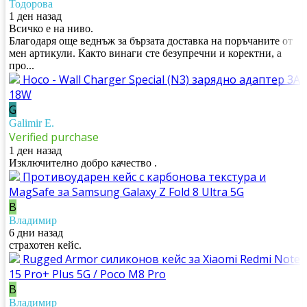
Тодорова
1 ден назад
Всичко е на ниво.
Благодаря още веднъж за бързата доставка на поръчаните от
мен артикули. Както винаги сте безупречни и коректни, а
про...
Hoco - Wall Charger Special (N3) зарядно адаптер 3A
18W
G
Galimir E.
Verified purchase
1 ден назад
Изключително добро качество .
Противоударен кейс с карбонова текстура и
MagSafe за Samsung Galaxy Z Fold 8 Ultra 5G
В
Владимир
6 дни назад
страхотен кейс.
Rugged Armor силиконов кейс за Xiaomi Redmi Note
15 Pro+ Plus 5G / Poco M8 Pro
В
Владимир