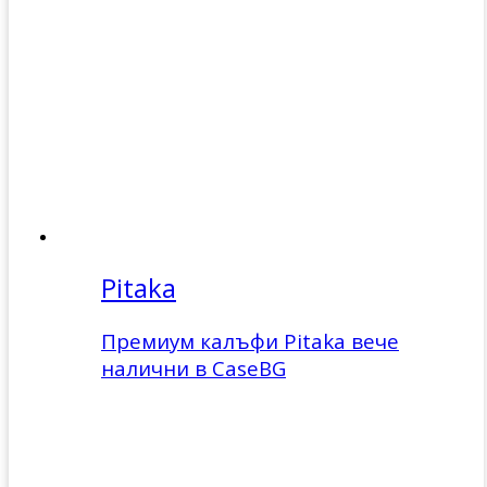
Pitaka
Премиум калъфи Pitaka вече
налични в CaseBG