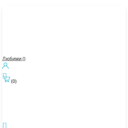
Любими (
)

(0)
