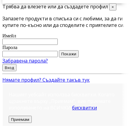
Трябва да влезете или да създадете профил
×
Запазете продукти в списъка си с любими, за да ги
купите по-късно или да споделите с приятелите си.
Имейл
Парола
Покажи
Забравена парола?
Вход
Нямате профил? Създайте такъв тук
Нашият уебсайт използва бисквитки. Когато
щракнете върху „Приемам“, вие приемате
използването на ВСИЧКИ
бисквитки
.
Приемам