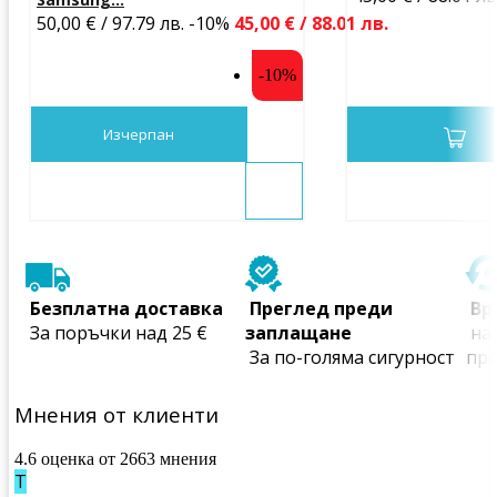
50,00 € / 97.79 лв.
-10%
45,00 € / 88.01 лв.
-10%
Изчерпан
 Безплатна доставка
 Преглед преди 
 В
 За поръчки над 25 €
заплащане
 на всички закупени 
 За по-голяма сигурност
пр
Мнения от клиенти
4.6 оценка от 2663 мнения
Т