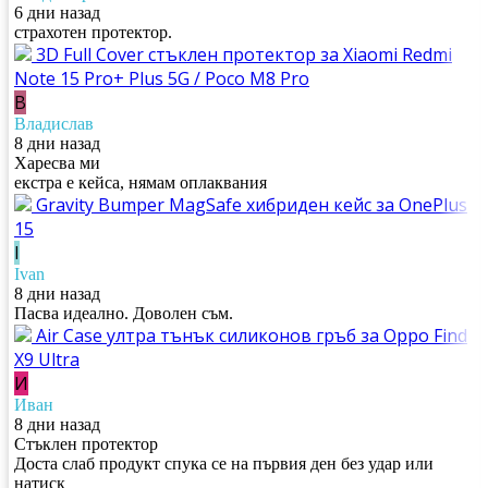
6 дни назад
страхотен протектор.
3D Full Cover стъклен протектор за Xiaomi Redmi
Note 15 Pro+ Plus 5G / Poco M8 Pro
В
Владислав
8 дни назад
Харесва ми
екстра е кейса, нямам оплаквания
Gravity Bumper MagSafe хибриден кейс за OnePlus
15
I
Ivan
8 дни назад
Пасва идеално. Доволен съм.
Air Case ултра тънък силиконов гръб за Oppo Find
X9 Ultra
И
Иван
8 дни назад
Стъклен протектор
Доста слаб продукт спука се на първия ден без удар или
натиск