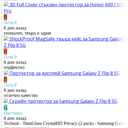
3D Full Cover стъклен протектор за Honor 600 / 600
Pro
П
Петя Р.
8 дни назад
уникален, твърд и здрав
ShockProof MagSafe твърд кейс за Samsung Galaxy
Z Flip 8 5G
П
Петя Р.
8 дни назад
перфектно
Протектор за дисплей Samsung Galaxy Z Flip 8 5G
П
Петя Р.
8 дни назад
отлично качество
Скрийн протектор за Samsung Galaxy Z Flip 8 5G
Ц
Цветанка
8 дни назад
Techsuit - TitanGlass CrystalHD Privacy (2 pack) - Samsung Galax