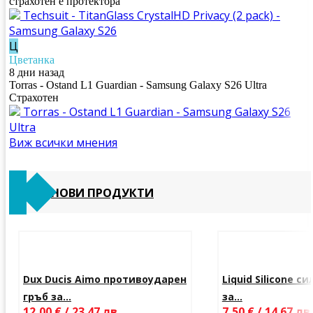
страхотен е протектора
Techsuit - TitanGlass CrystalHD Privacy (2 pack) -
Samsung Galaxy S26
Ц
Цветанка
8 дни назад
Torras - Ostand L1 Guardian - Samsung Galaxy S26 Ultra
Страхотен
Torras - Ostand L1 Guardian - Samsung Galaxy S26
Ultra
Виж всички мнения
НОВИ ПРОДУКТИ
Dux Ducis Aimo противоударен
Liquid Silicone с
гръб за...
за...
12,00 € / 23.47 лв.
7,50 € / 14.67 лв.