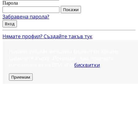
Парола
Покажи
Забравена парола?
Вход
Нямате профил? Създайте такъв тук
Нашият уебсайт използва бисквитки. Когато
щракнете върху „Приемам“, вие приемате
използването на ВСИЧКИ
бисквитки
.
Приемам