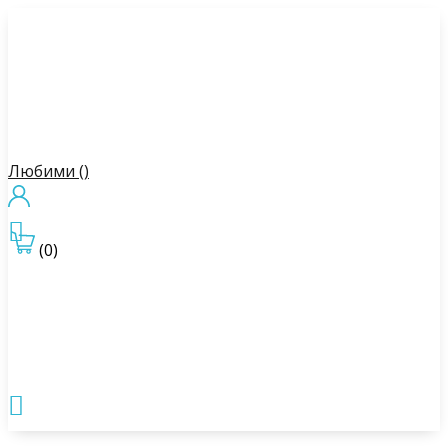
Любими (
)

(0)
