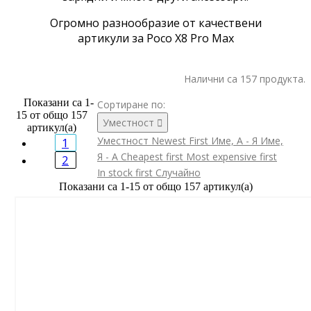
Огромно разнообразие от качествени
артикули за Poco X8 Pro Max
Налични са 157 продукта.
Показани са 1-
Сортиране по:
15 от общо 157
Уместност

артикул(а)
Уместност
Newest First
Име, А - Я
Име,
1
Я - А
Cheapest first
Most expensive first
2
In stock first
Случайно
Показани са 1-15 от общо 157 артикул(а)