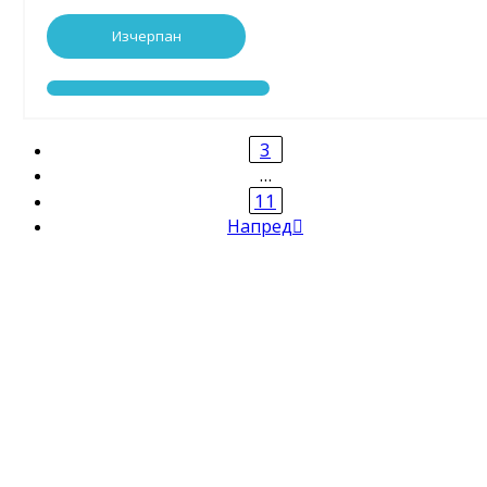
Изчерпан
3
…
11
Напред
