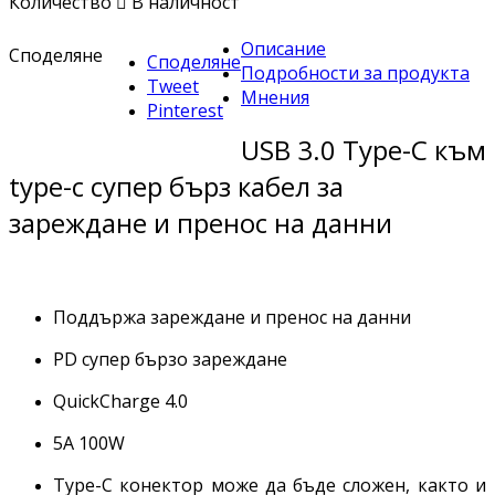
Количество

В наличност
Описание
Споделяне
Споделяне
Подробности за продукта
Tweet
Мнения
Pinterest
USB 3.0 Type-C към
type-c супер бърз кабел за
зареждане и пренос на данни
Поддържа зареждане и пренос на данни
PD супер бързо зареждане
QuickCharge 4.0
5A 100W
Type-C конектор може да бъде сложен, както и