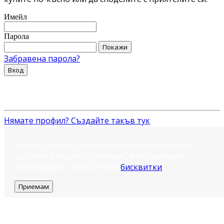
Имейл
Парола
Покажи
Забравена парола?
Вход
Нямате профил? Създайте такъв тук
Нашият уебсайт използва бисквитки. Когато
щракнете върху „Приемам“, вие приемате
използването на ВСИЧКИ
бисквитки
.
Приемам