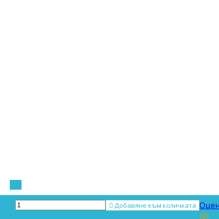
Оцен

Добавяне към количката
(0)