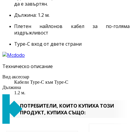
да е завъртян.
Дължина: 1.2 м.
Плетен найлонов кабел за по-голяма
издръжливост
Type-C вход от двете страни
Техническо описание
Вид аксесоар
Кабели Type-C към Type-C
Дължина
1.2 м.
ПОТРЕБИТЕЛИ, КОИТО КУПИХА ТОЗИ
ПРОДУКТ, КУПИХА СЪЩО: