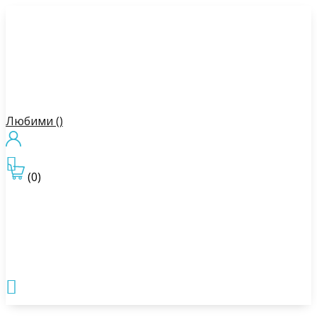
Любими (
)

(0)
