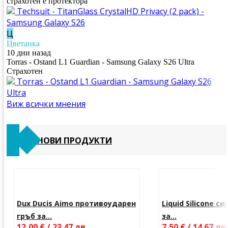
страхотен е протектора
Techsuit - TitanGlass CrystalHD Privacy (2 pack) -
Samsung Galaxy S26
Ц
Цветанка
10 дни назад
Torras - Ostand L1 Guardian - Samsung Galaxy S26 Ultra
Страхотен
Torras - Ostand L1 Guardian - Samsung Galaxy S26
Ultra
Виж всички мнения
НОВИ ПРОДУКТИ
Dux Ducis Aimo противоударен
Liquid Silicone с
гръб за...
за...
12,00 € / 23.47 лв.
7,50 € / 14.67 лв.