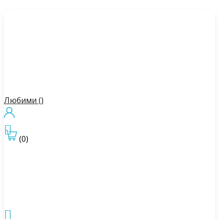
Любими (
)

(0)
