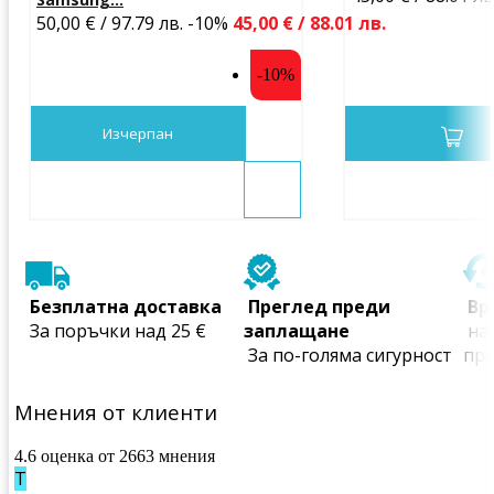
50,00 € / 97.79 лв.
-10%
45,00 € / 88.01 лв.
-10%
Изчерпан
 Безплатна доставка
 Преглед преди 
 В
 За поръчки над 25 €
заплащане
 на всички закупени 
 За по-голяма сигурност
пр
Мнения от клиенти
4.6 оценка от 2663 мнения
Т