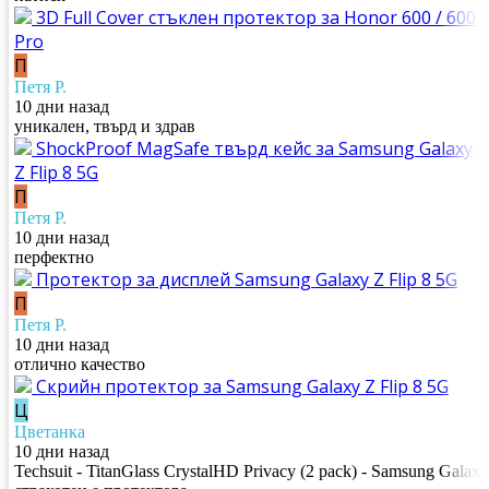
3D Full Cover стъклен протектор за Honor 600 / 600
Pro
П
Петя Р.
10 дни назад
уникален, твърд и здрав
ShockProof MagSafe твърд кейс за Samsung Galaxy
Z Flip 8 5G
П
Петя Р.
10 дни назад
перфектно
Протектор за дисплей Samsung Galaxy Z Flip 8 5G
П
Петя Р.
10 дни назад
отлично качество
Скрийн протектор за Samsung Galaxy Z Flip 8 5G
Ц
Цветанка
10 дни назад
Techsuit - TitanGlass CrystalHD Privacy (2 pack) - Samsung Galax