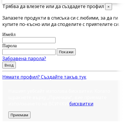
Трябва да влезете или да създадете профил
×
Запазете продукти в списъка си с любими, за да ги
купите по-късно или да споделите с приятелите си.
Имейл
Парола
Покажи
Забравена парола?
Вход
Нямате профил? Създайте такъв тук
Нашият уебсайт използва бисквитки. Когато
щракнете върху „Приемам“, вие приемате
използването на ВСИЧКИ
бисквитки
.
Приемам