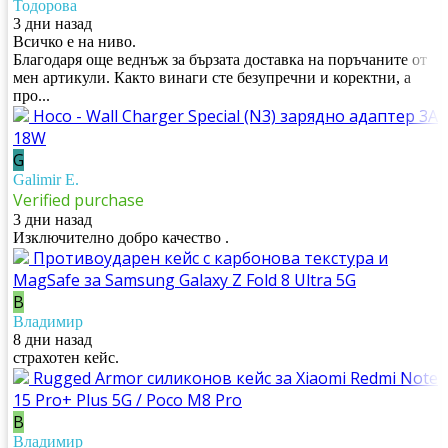
Тодорова
3 дни назад
Всичко е на ниво.
Благодаря още веднъж за бързата доставка на поръчаните от
мен артикули. Както винаги сте безупречни и коректни, а
про...
Hoco - Wall Charger Special (N3) зарядно адаптер 3A
18W
G
Galimir E.
Verified purchase
3 дни назад
Изключително добро качество .
Противоударен кейс с карбонова текстура и
MagSafe за Samsung Galaxy Z Fold 8 Ultra 5G
В
Владимир
8 дни назад
страхотен кейс.
Rugged Armor силиконов кейс за Xiaomi Redmi Note
15 Pro+ Plus 5G / Poco M8 Pro
В
Владимир