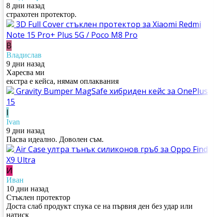
8 дни назад
страхотен протектор.
3D Full Cover стъклен протектор за Xiaomi Redmi
Note 15 Pro+ Plus 5G / Poco M8 Pro
В
Владислав
9 дни назад
Харесва ми
екстра е кейса, нямам оплаквания
Gravity Bumper MagSafe хибриден кейс за OnePlus
15
I
Ivan
9 дни назад
Пасва идеално. Доволен съм.
Air Case ултра тънък силиконов гръб за Oppo Find
X9 Ultra
И
Иван
10 дни назад
Стъклен протектор
Доста слаб продукт спука се на първия ден без удар или
натиск