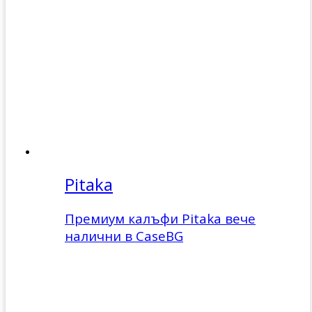
Pitaka
Премиум калъфи Pitaka вече
налични в CaseBG