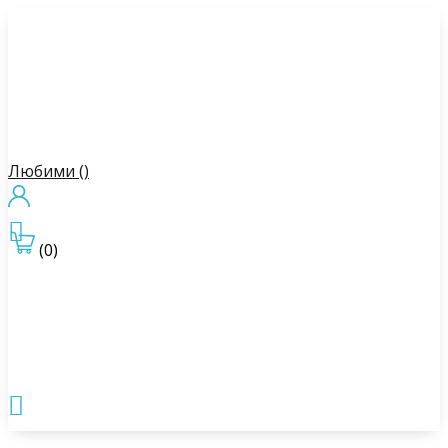
Любими (
)

(0)
