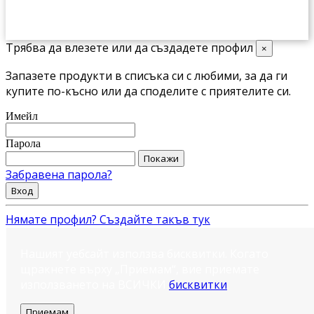
Трябва да влезете или да създадете профил
×
Запазете продукти в списъка си с любими, за да ги
купите по-късно или да споделите с приятелите си.
Имейл
Парола
Покажи
Забравена парола?
Вход
Нямате профил? Създайте такъв тук
Нашият уебсайт използва бисквитки. Когато
щракнете върху „Приемам“, вие приемате
използването на ВСИЧКИ
бисквитки
.
Приемам