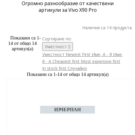
Огромно разнообразие от качествени
артикули за Vivo X90 Pro
Налични са 14 продукта.
Показани са 1-
Сортиране по:
14 от общо 14
Уместност

артикул(а)
Уместност
Newest First
Име, А - Я
Име,
Я - А
Cheapest first
Most expensive first
In stock first
Случайно
Показани са 1-14 от общо 14 артикул(а)