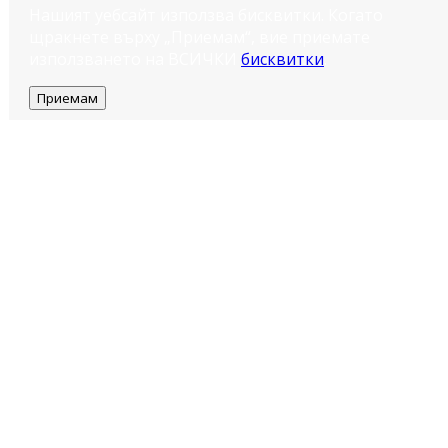
Нашият уебсайт използва бисквитки. Когато
щракнете върху „Приемам“, вие приемате
използването на ВСИЧКИ
бисквитки
.
Приемам