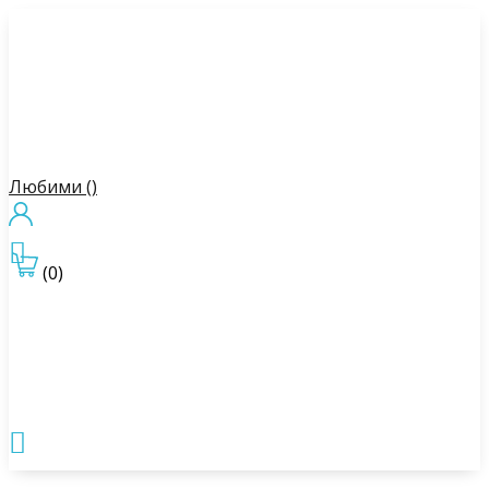
Любими (
)

(0)
