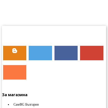
За магазина
CaseBG България