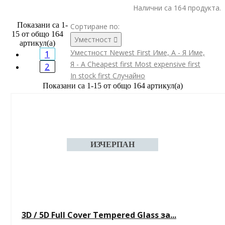
Налични са 164 продукта.
Показани са 1-
Сортиране по:
15 от общо 164
Уместност

артикул(а)
Уместност
Newest First
Име, А - Я
Име,
1
Я - А
Cheapest first
Most expensive first
2
In stock first
Случайно
Показани са 1-15 от общо 164 артикул(а)
3D / 5D Full Cover Tempered Glass за...