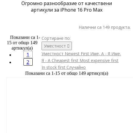
Огромно разнообразие от качествени
артикули за iPhone 16 Pro Max
Налични са 149 продукта.
Показани са 1-
Сортиране по:
15 от общо 149
Уместност

артикул(а)
Уместност
Newest First
Име, А - Я
Име,
1
Я - А
Cheapest first
Most expensive first
2
In stock first
Случайно
Показани са 1-15 от общо 149 артикул(а)