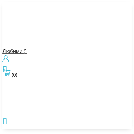
Любими (
)

(0)
