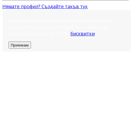
Нямате профил? Създайте такъв тук
Нашият уебсайт използва бисквитки. Когато
щракнете върху „Приемам“, вие приемате
използването на ВСИЧКИ
бисквитки
.
Приемам