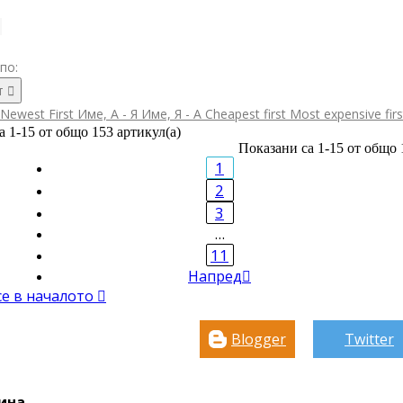
по:
т

Newest First
Име, А - Я
Име, Я - А
Cheapest first
Most expensive fir
а 1-15 от общо 153 артикул(а)
Показани са 1-15 от общо 
1
2
3
…
11
Напред

се в началото

Blogger
Twitter
ина