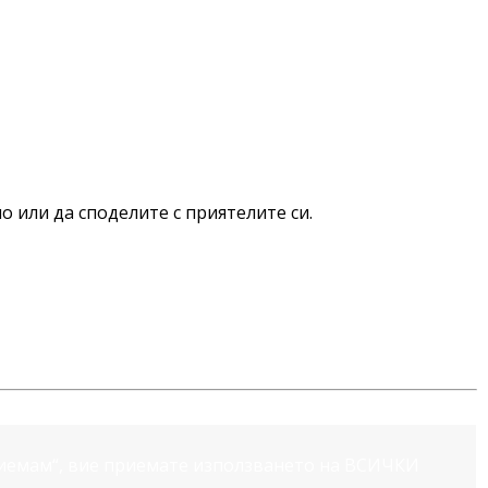
о или да споделите с приятелите си.
риемам“, вие приемате използването на ВСИЧКИ