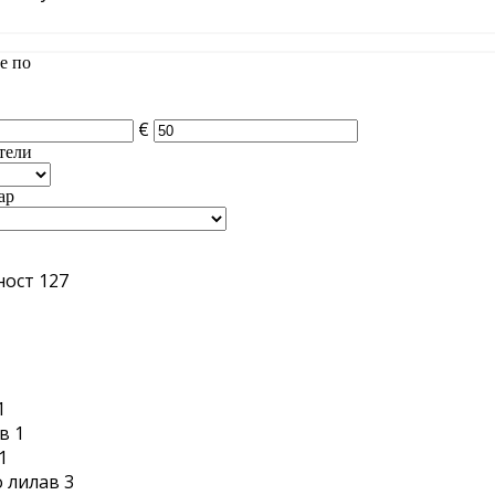
е по
€
тели
ар
ност
127
1
1
в
1
1
 лилав
3