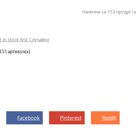
Налични са 153 продукта.
st
In stock first
Случайно
153 артикул(а)
Facebook
Pinterest
Reddit