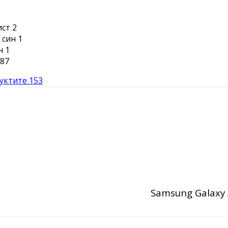
ист
2
 син
1
н
1
87
уктите
153
Samsung Galaxy