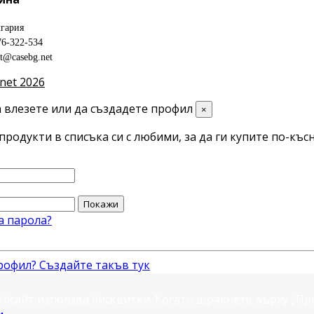
гария
76-322-534
ct@casebg.net
net 2026
 влезете или да създадете профил
×
продукти в списъка си с любими, за да ги купите по-късн
Покажи
а парола?
рофил? Създайте такъв тук
ебсайт използва бисквитки. Когато щракнете върху „П