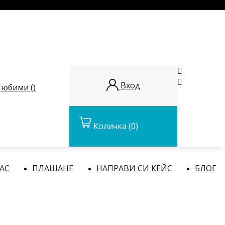


Вход
юбими (
)
Количка
(0)
НАС
ПЛАЩАНЕ
НАПРАВИ СИ КЕЙС
БЛОГ