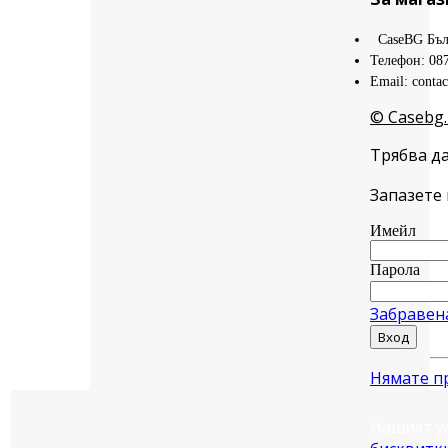
CaseBG Бъл
Телефон: 08
Email: conta
© Casebg.
Трябва да
Запазете 
Имейл
Парола
Забравен
Вход
Нямате п
Нашият у