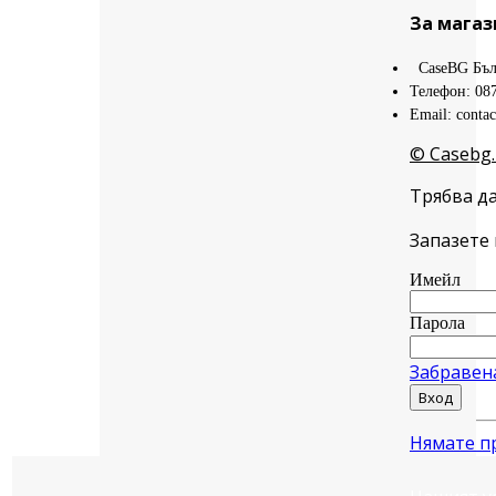
За магаз
CaseBG Бъл
Телефон: 08
Email: conta
© Casebg.
Трябва да
Запазете 
Имейл
Парола
Забравен
Вход
Нямате п