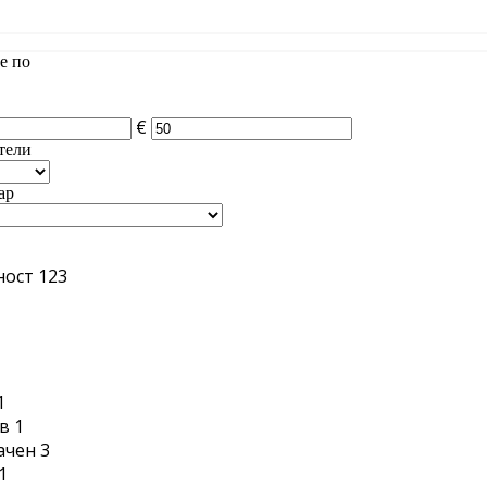
е по
€
тели
ар
ност
123
1
1
в
1
ачен
3
1