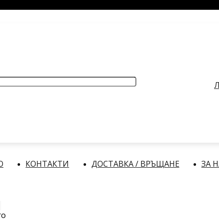
РАБОТНО ВРЕМЕ
: Делнични дни: от 9:00 до 17:00 часа
Л
О
КОНТАКТИ
ДОСТАВКА / ВРЪЩАНЕ
ЗА 
ro