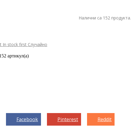
Налични са 152 продукта.
st
In stock first
Случайно
152 артикул(а)
Facebook
Pinterest
Reddit