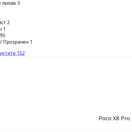
 лилав
3
ист
2
н
1
95
/ Прозрачен
1
уктите
152
Poco X8 Pro