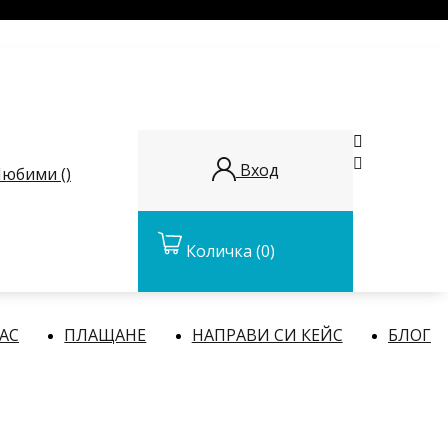


Вход
юбими (
)
Количка
(0)
НАС
ПЛАЩАНЕ
НАПРАВИ СИ КЕЙС
БЛОГ