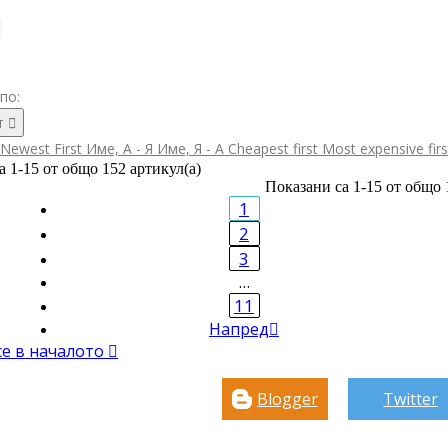
по:
т

Newest First
Име, А - Я
Име, Я - А
Cheapest first
Most expensive fir
а 1-15 от общо 152 артикул(а)
Показани са 1-15 от общо 
1
2
3
…
11
Напред

се в началото

Blogger
Twitter