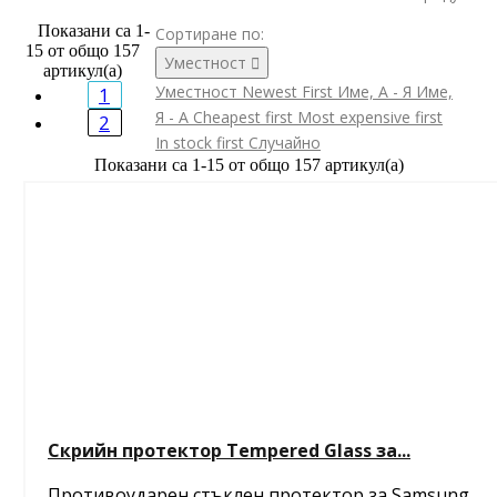
Показани са 1-
Сортиране по:
15 от общо 157
Уместност

артикул(а)
Уместност
Newest First
Име, А - Я
Име,
1
Я - А
Cheapest first
Most expensive first
2
In stock first
Случайно
Показани са 1-15 от общо 157 артикул(а)
Скрийн протектор Tempered Glass за...
Противоударен стъклен протектор за Samsung