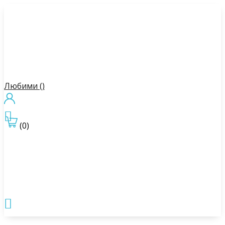
Любими (
)

(0)
