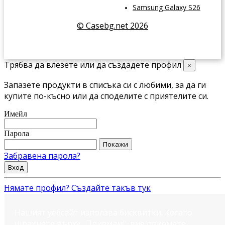
Samsung Galaxy S26
© Casebg.net 2026
Трябва да влезете или да създадете профил
×
Запазете продукти в списъка си с любими, за да ги
купите по-късно или да споделите с приятелите си.
Имейл
Парола
Покажи
Забравена парола?
Вход
Нямате профил? Създайте такъв тук
Нашият уебсайт използва бисквитки. Когато
щракнете върху „Приемам“, вие приемате