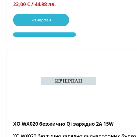
23,00 € / 44.98 лв.
Изчерпан
XO WX020 безжично Qi зарядно 2A 15W
XO WX020 безжично зарядно за смартфони с бързо