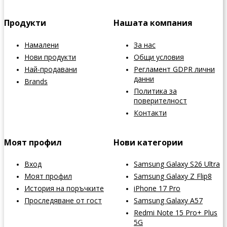
Продукти
Нашата компания
Намалени
За нас
Нови продукти
Общи условия
Най-продавани
Регламент GDPR лични
данни
Brands
Политика за
поверителност
Контакти
Моят профил
Нови категории
Вход
Samsung Galaxy S26 Ultra
Моят профил
Samsung Galaxy Z Flip8
История на поръчките
iPhone 17 Pro
Проследяване от гост
Samsung Galaxy A57
Redmi Note 15 Pro+ Plus
5G