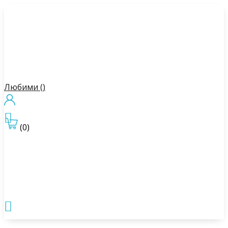
Любими (
)

(0)
