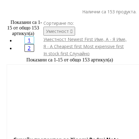
Налични са 153 продукта.
Показани са 1-
Сортиране по:
15 от общо 153
Уместност

артикул(а)
Уместност
Newest First
Име, А - Я
Име,
1
Я - А
Cheapest first
Most expensive first
2
In stock first
Случайно
Показани са 1-15 от общо 153 артикул(а)