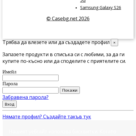
5G
Samsung Galaxy S26
© Casebg.net 2026
Трябва да влезете или да създадете профил
×
Запазете продукти в списъка си с любими, за да ги
купите по-късно или да споделите с приятелите си.
Имейл
Парола
Покажи
Забравена парола?
Вход
Нямате профил? Създайте такъв тук
Нашият уебсайт използва бисквитки. Когато