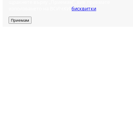
щракнете върху „Приемам“, вие приемате
използването на ВСИЧКИ
бисквитки
.
Приемам