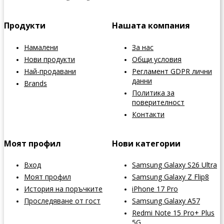
Продукти
Нашата компания
Намалени
За нас
Нови продукти
Общи условия
Най-продавани
Регламент GDPR лични
данни
Brands
Политика за
поверителност
Контакти
Моят профил
Нови категории
Вход
Samsung Galaxy S26 Ultra
Моят профил
Samsung Galaxy Z Flip8
История на поръчките
iPhone 17 Pro
Проследяване от гост
Samsung Galaxy A57
Redmi Note 15 Pro+ Plus
5G