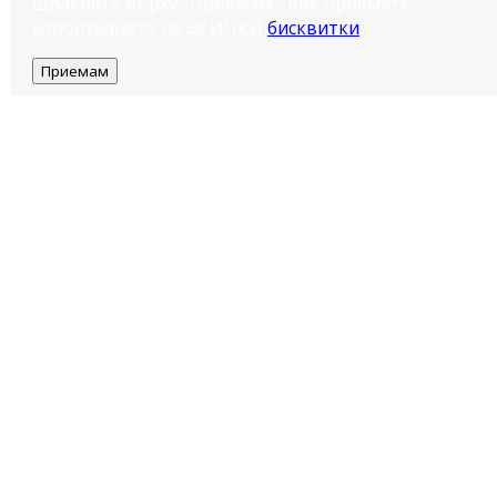
щракнете върху „Приемам“, вие приемате
използването на ВСИЧКИ
бисквитки
.
Приемам