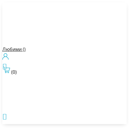
Любими (
)

(0)
