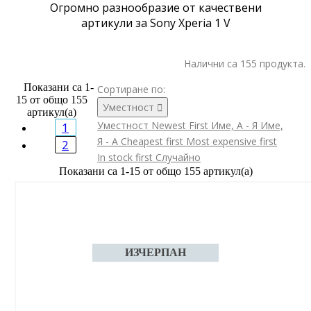
Огромно разнообразие от качествени
артикули за Sony Xperia 1 V
Налични са 155 продукта.
Показани са 1-
Сортиране по:
15 от общо 155
Уместност

артикул(а)
Уместност
Newest First
Име, А - Я
Име,
1
Я - А
Cheapest first
Most expensive first
2
In stock first
Случайно
Показани са 1-15 от общо 155 артикул(а)