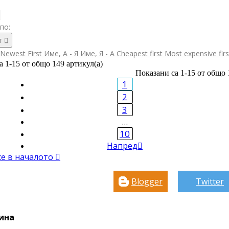
по:
т

Newest First
Име, А - Я
Име, Я - А
Cheapest first
Most expensive fir
а 1-15 от общо 149 артикул(а)
Показани са 1-15 от общо 
1
2
3
…
10
Напред

се в началото

Blogger
Twitter
ина