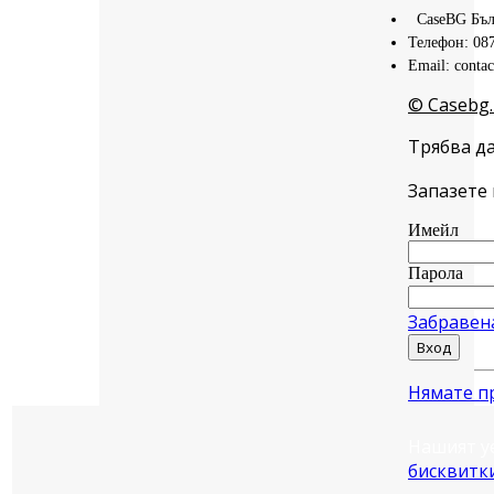
CaseBG Бъл
Телефон: 08
Email: conta
© Casebg.
Трябва да
Запазете 
Имейл
Парола
Забравен
Вход
Нямате п
Нашият у
бисквитк