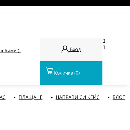


Вход
юбими (
)
Количка
(0)
НАС
ПЛАЩАНЕ
НАПРАВИ СИ КЕЙС
БЛОГ