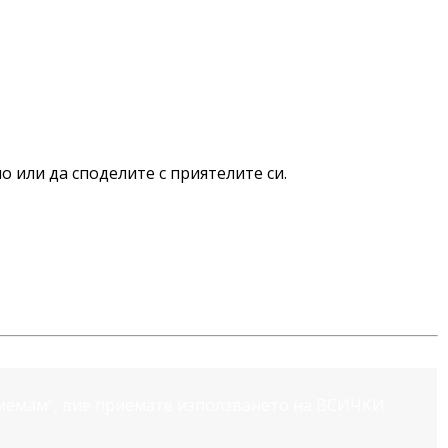
о или да споделите с приятелите си.
риемам“, вие приемате използването на ВСИЧКИ