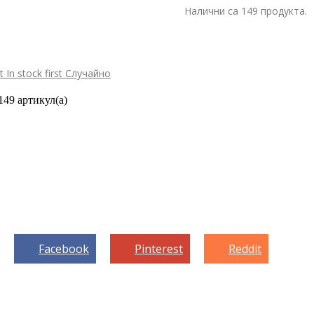
Налични са 149 продукта.
st
In stock first
Случайно
149 артикул(а)
Facebook
Pinterest
Reddit