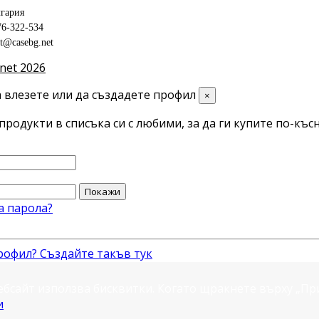
гария
76-322-534
ct@casebg.net
net 2026
 влезете или да създадете профил
×
продукти в списъка си с любими, за да ги купите по-късн
Покажи
а парола?
рофил? Създайте такъв тук
ебсайт използва бисквитки. Когато щракнете върху „П
и
.