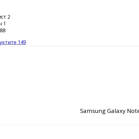
ист
2
н
1
88
уктите
149
Samsung Galaxy Note