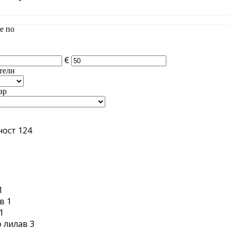
е по
€
тели
ар
ност
124
1
1
в
1
1
 лилав
3