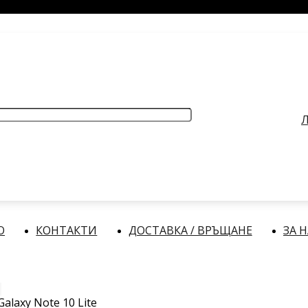
РАБОТНО ВРЕМЕ
: Делнични дни: от 9:00 до 17:00 часа
Л
О
КОНТАКТИ
ДОСТАВКА / ВРЪЩАНЕ
ЗА 
alaxy Note 10 Lite