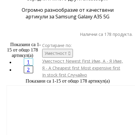
Огромно разнообразие от качествени
артикули за Samsung Galaxy A35 5G
Налични са 178 продукта.
Показани са 1-
Сортиране по:
15 от общо 178
Уместност

артикул(а)
Уместност
Newest First
Име, А - Я
Име,
1
Я - А
Cheapest first
Most expensive first
2
In stock first
Случайно
Показани са 1-15 от общо 178 артикул(а)