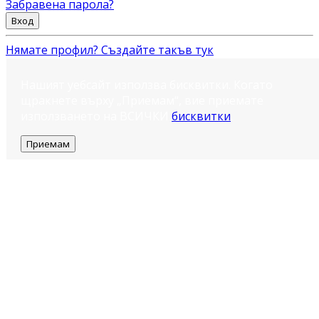
Забравена парола?
Вход
Нямате профил? Създайте такъв тук
Нашият уебсайт използва бисквитки. Когато
щракнете върху „Приемам“, вие приемате
използването на ВСИЧКИ
бисквитки
.
Приемам