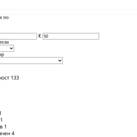
е по
€
тели
ар
ност
133
1
1
1
в
1
ачен
4