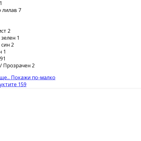
1
 лилав
7
ист
2
 зелен
1
 син
2
н
1
91
/ Прозрачен
2
е...
Покажи по-малко
уктите
159