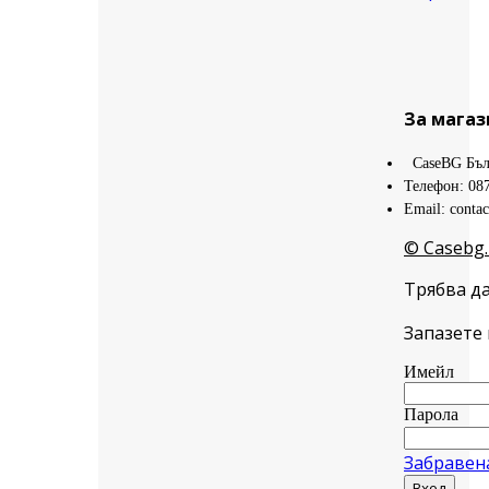
За магаз
CaseBG Бъл
Телефон: 08
Email: conta
© Casebg.
Трябва да
Запазете 
Имейл
Парола
Забравен
Вход