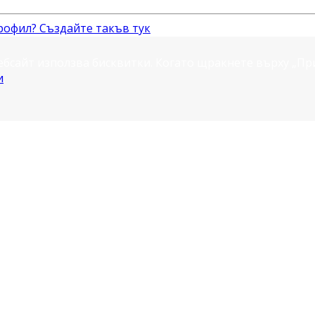
рофил? Създайте такъв тук
ебсайт използва бисквитки. Когато щракнете върху „П
и
.