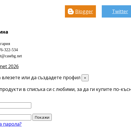
Blogger
Twitter
ина
гария
76-322-534
ct@casebg.net
net 2026
 влезете или да създадете профил
×
продукти в списъка си с любими, за да ги купите по-късн
Покажи
а парола?