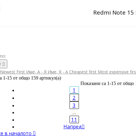
Redmi Note 15
по:
т

Newest First
Име, А - Я
Име, Я - А
Cheapest first
Most expensive fir
а 1-15 от общо 159 артикул(а)
Показани са 1-15 от общо 
1
2
3
…
11
Напред

се в началото
