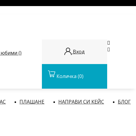


Вход
юбими (
)
Количка
(0)
НАС
ПЛАЩАНЕ
НАПРАВИ СИ КЕЙС
БЛОГ