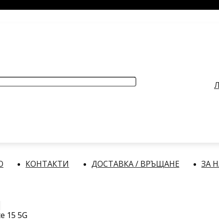
РАБОТНО ВРЕМЕ
: Делнични дни: от 9:00 до 17:00 часа
Л
О
КОНТАКТИ
ДОСТАВКА / ВРЪЩАНЕ
ЗА 
e 15 5G