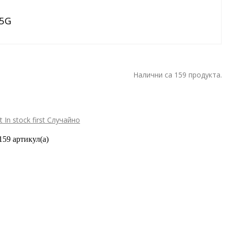
 5G
Налични са 159 продукта.
st
In stock first
Случайно
159 артикул(а)