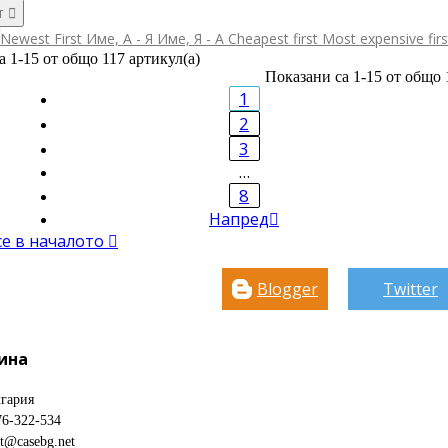
т

Newest First
Име, А - Я
Име, Я - А
Cheapest first
Most expensive fir
а 1-15 от общо 117 артикул(а)
Показани са 1-15 от общо 
1
2
3
…
8
Напред

се в началото

Blogger
Twitter
ина
гария
76-322-534
ct@casebg.net