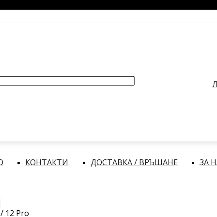
РАБОТНО ВРЕМЕ
: Делнични дни: от 9:00 до 17:00 часа
Л
О
КОНТАКТИ
ДОСТАВКА / ВРЪЩАНЕ
ЗА 
/ 12 Pro