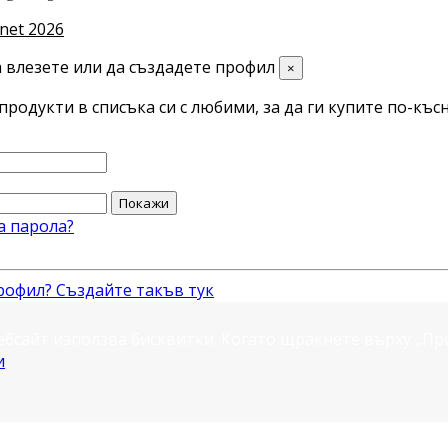
net 2026
 влезете или да създадете профил
×
продукти в списъка си с любими, за да ги купите по-късн
Покажи
а парола?
рофил? Създайте такъв тук
ебсайт използва бисквитки. Когато щракнете върху „П
и
.