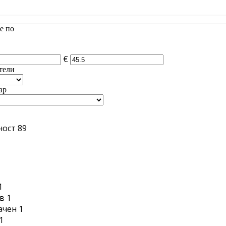
е по
€
тели
ар
ност
89
1
1
в
1
ачен
1
1