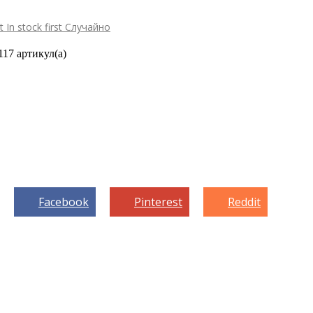
st
In stock first
Случайно
117 артикул(а)
Facebook
Pinterest
Reddit