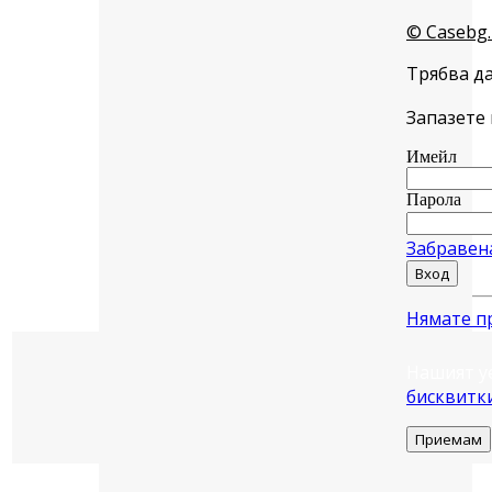
© Casebg.
Трябва да
Запазете 
Имейл
Парола
Забравен
Вход
Нямате п
Нашият у
бисквитк
Приемам