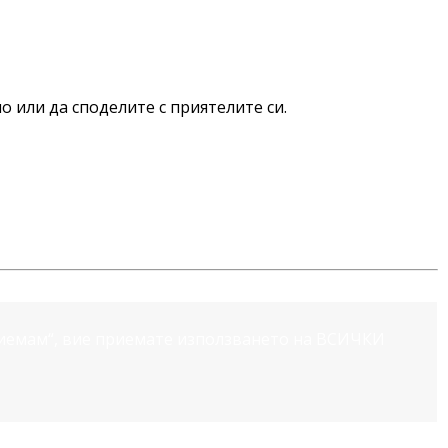
о или да споделите с приятелите си.
риемам“, вие приемате използването на ВСИЧКИ