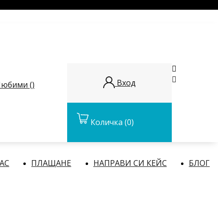


Вход
юбими (
)
Количка
(0)
НАС
ПЛАЩАНЕ
НАПРАВИ СИ КЕЙС
БЛОГ