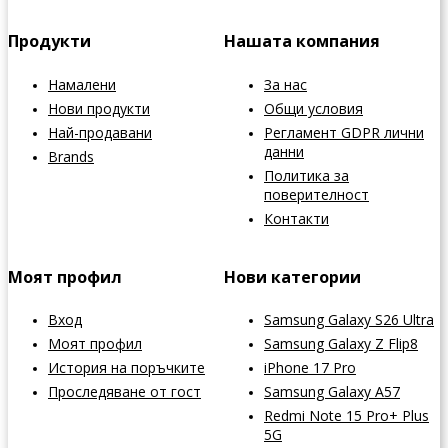
Продукти
Нашата компания
Намалени
За нас
Нови продукти
Общи условия
Най-продавани
Регламент GDPR лични
данни
Brands
Политика за
поверителност
Контакти
Моят профил
Нови категории
Вход
Samsung Galaxy S26 Ultra
Моят профил
Samsung Galaxy Z Flip8
История на поръчките
iPhone 17 Pro
Проследяване от гост
Samsung Galaxy A57
Redmi Note 15 Pro+ Plus
5G