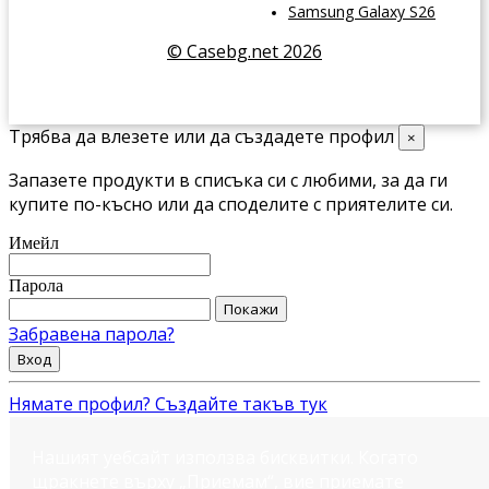
Samsung Galaxy S26
© Casebg.net 2026
Трябва да влезете или да създадете профил
×
Запазете продукти в списъка си с любими, за да ги
купите по-късно или да споделите с приятелите си.
Имейл
Парола
Покажи
Забравена парола?
Вход
Нямате профил? Създайте такъв тук
Нашият уебсайт използва бисквитки. Когато
щракнете върху „Приемам“, вие приемате