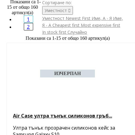
Показани са 1-
Сортиране по:
15 от общо 160
Уместност

артикул(а)
Уместност
Newest First
Име, А - Я
Име,
1
Я - А
Cheapest first
Most expensive first
2
In stock first
Случайно
Показани са 1-15 от общо 160 артикул(а)
Air Case ултра тънък силиконов гръб...
Ултра тънък прозрачен силиконов кейс за
Samsung Galaxy S10