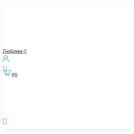
Любими (
)

(0)
