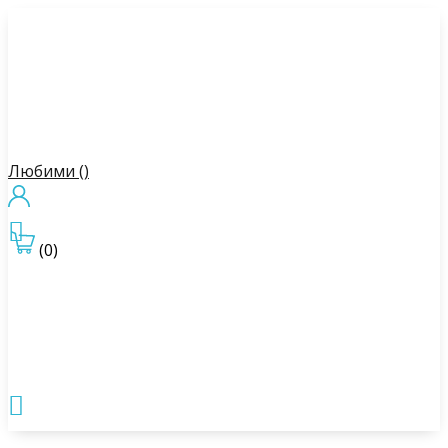
Любими (
)

(0)
