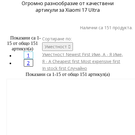
Огромно разнообразие от качествени
артикули за Xiaomi 17 Ultra
Налични са 151 продукта.
Показани са 1-
Сортиране по:
15 от общо 151
Уместност

артикул(а)
Уместност
Newest First
Име, А - Я
Име,
1
Я - А
Cheapest first
Most expensive first
2
In stock first
Случайно
Показани са 1-15 от общо 151 артикул(а)