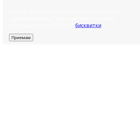
Нашият уебсайт използва бисквитки. Когато
щракнете върху „Приемам“, вие приемате
използването на ВСИЧКИ
бисквитки
.
Приемам