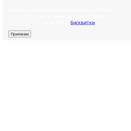
Нашият уебсайт използва бисквитки. Когато
щракнете върху „Приемам“, вие приемате
използването на ВСИЧКИ
бисквитки
.
Приемам