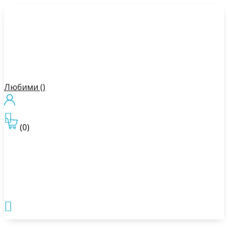
Любими (
)

(0)
