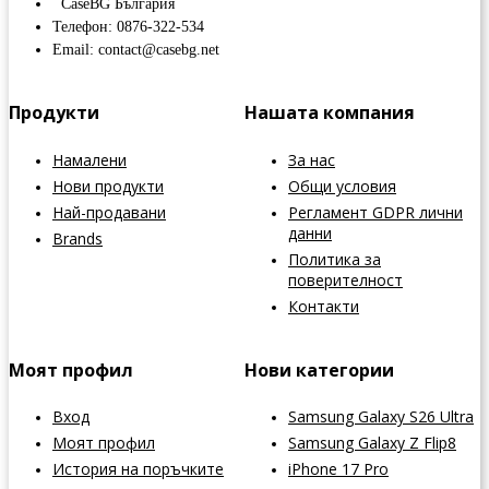
CaseBG България
Телефон: 0876-322-534
Email: contact@casebg.net
Продукти
Нашата компания
Намалени
За нас
Нови продукти
Общи условия
Най-продавани
Регламент GDPR лични
данни
Brands
Политика за
поверителност
Контакти
Моят профил
Нови категории
Вход
Samsung Galaxy S26 Ultra
Моят профил
Samsung Galaxy Z Flip8
История на поръчките
iPhone 17 Pro