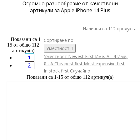
Огромно разнообразие от качествени
артикули за Apple iPhone 14 Plus
Налични са 112 продукта.
Показани са 1-
Сортиране по:
15 от общо 112
Уместност

артикул(а)
Уместност
Newest First
Име, А - Я
Име,
1
Я - А
Cheapest first
Most expensive first
2
In stock first
Случайно
Показани са 1-15 от общо 112 артикул(а)