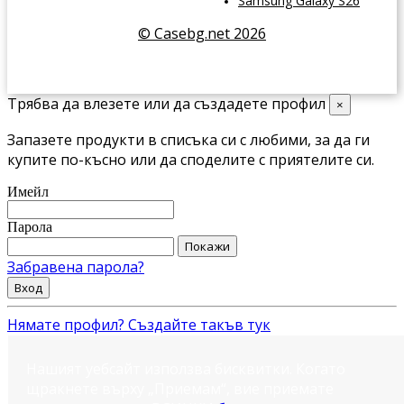
Samsung Galaxy S26
© Casebg.net 2026
Трябва да влезете или да създадете профил
×
Запазете продукти в списъка си с любими, за да ги
купите по-късно или да споделите с приятелите си.
Имейл
Парола
Покажи
Забравена парола?
Вход
Нямате профил? Създайте такъв тук
Нашият уебсайт използва бисквитки. Когато
щракнете върху „Приемам“, вие приемате