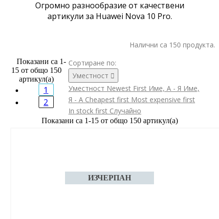
Огромно разнообразие от качествени
артикули за Huawei Nova 10 Pro.
Налични са 150 продукта.
Показани са 1-
Сортиране по:
15 от общо 150
Уместност

артикул(а)
Уместност
Newest First
Име, А - Я
Име,
1
Я - А
Cheapest first
Most expensive first
2
In stock first
Случайно
Показани са 1-15 от общо 150 артикул(а)