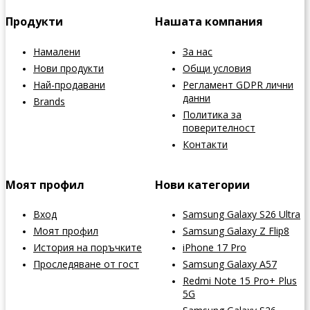
Продукти
Нашата компания
Намалени
За нас
Нови продукти
Общи условия
Най-продавани
Регламент GDPR лични
данни
Brands
Политика за
поверителност
Контакти
Моят профил
Нови категории
Вход
Samsung Galaxy S26 Ultra
Моят профил
Samsung Galaxy Z Flip8
История на поръчките
iPhone 17 Pro
Проследяване от гост
Samsung Galaxy A57
Redmi Note 15 Pro+ Plus
5G