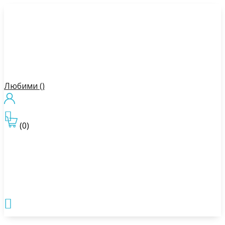
Любими (
)

(0)
