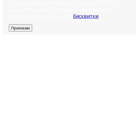
Нашият уебсайт използва бисквитки. Когато
щракнете върху „Приемам“, вие приемате
използването на ВСИЧКИ
бисквитки
.
Приемам