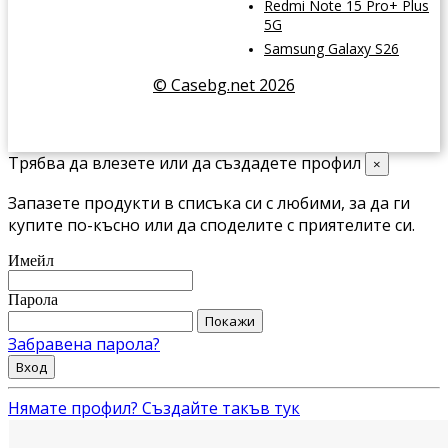
Redmi Note 15 Pro+ Plus
5G
Samsung Galaxy S26
© Casebg.net 2026
Трябва да влезете или да създадете профил
×
Запазете продукти в списъка си с любими, за да ги
купите по-късно или да споделите с приятелите си.
Имейл
Парола
Покажи
Забравена парола?
Вход
Нямате профил? Създайте такъв тук