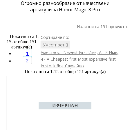
Огромно разнообразие от качествени
артикули за Honor Magic 8 Pro
Налични са 151 продукта.
Показани са 1-
Сортиране по:
15 от общо 151
Уместност

артикул(а)
Уместност
Newest First
Име, А - Я
Име,
1
Я - А
Cheapest first
Most expensive first
2
In stock first
Случайно
Показани са 1-15 от общо 151 артикул(а)