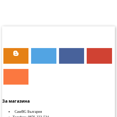
За магазина
CaseBG България