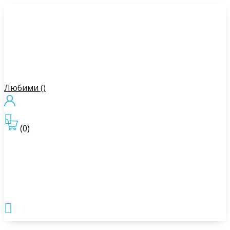
Любими (
)

(0)
