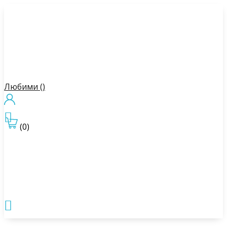
Любими (
)

(0)
