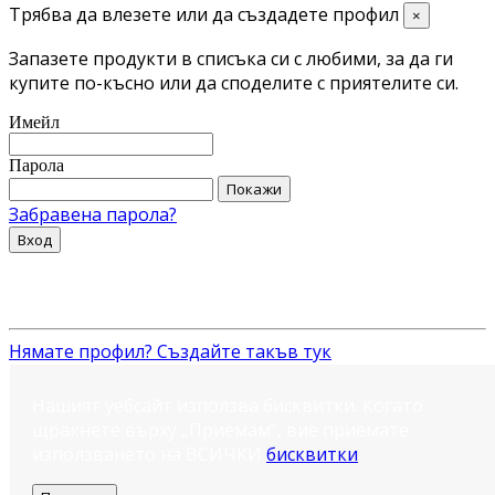
Трябва да влезете или да създадете профил
×
Запазете продукти в списъка си с любими, за да ги
купите по-късно или да споделите с приятелите си.
Имейл
Парола
Покажи
Забравена парола?
Вход
Нямате профил? Създайте такъв тук
Нашият уебсайт използва бисквитки. Когато
щракнете върху „Приемам“, вие приемате
използването на ВСИЧКИ
бисквитки
.