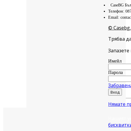
CaseBG Бъл
Телефон: 08
Email: conta
© Casebg.
Трябва да
Запазете 
Имейл
Парола
Забравен
Вход
Нямате п
Нашият у
бисквитк