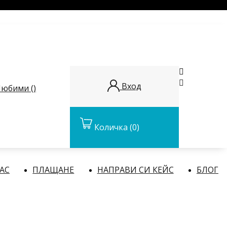


Вход
юбими (
)
Количка
(0)
НАС
ПЛАЩАНЕ
НАПРАВИ СИ КЕЙС
БЛОГ