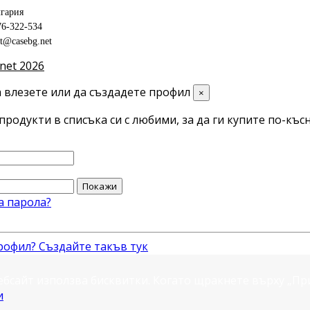
гария
76-322-534
ct@casebg.net
net 2026
 влезете или да създадете профил
×
продукти в списъка си с любими, за да ги купите по-късн
Покажи
а парола?
рофил? Създайте такъв тук
ебсайт използва бисквитки. Когато щракнете върху „П
и
.