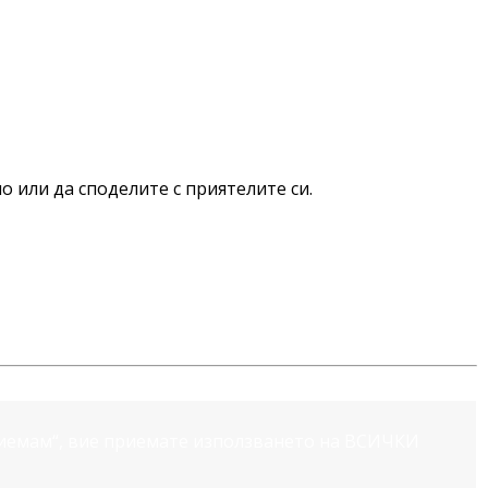
о или да споделите с приятелите си.
риемам“, вие приемате използването на ВСИЧКИ