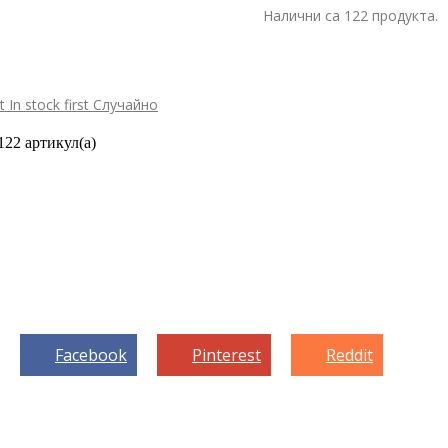
Налични са 122 продукта.
st
In stock first
Случайно
122 артикул(а)
Facebook
Pinterest
Reddit