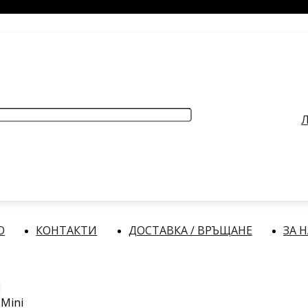
РАБОТНО ВРЕМЕ
: Делнични дни: от 9:00 до 17:00 часа
Л
О
КОНТАКТИ
ДОСТАВКА / ВРЪЩАНЕ
ЗА 
 Mini