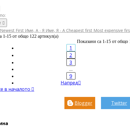
по:
т

Newest First
Име, А - Я
Име, Я - А
Cheapest first
Most expensive fir
а 1-15 от общо 122 артикул(а)
Показани са 1-15 от общо 
1
2
3
…
9
Напред

се в началото

Blogger
Twitter
ина