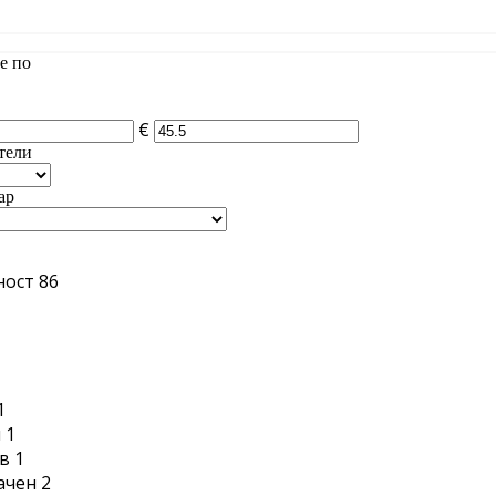
е по
€
тели
ар
ност
86
1
1
н
1
в
1
ачен
2