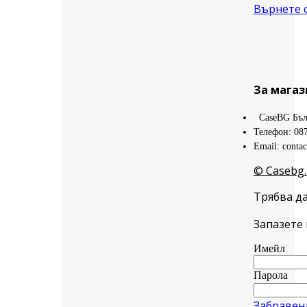
Върнете 
За магаз
CaseBG Бъл
Телефон: 08
Email: conta
© Casebg.
Трябва да
Запазете 
Имейл
Парола
Забравен