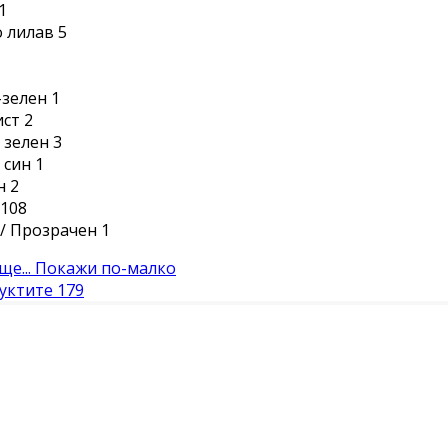
1
 лилав
5
-зелен
1
ист
2
 зелен
3
 син
1
н
2
108
/ Прозрачен
1
е...
Покажи по-малко
уктите
179