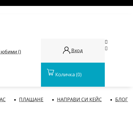


Вход
юбими (
)
Количка
(0)
НАС
ПЛАЩАНЕ
НАПРАВИ СИ КЕЙС
БЛОГ