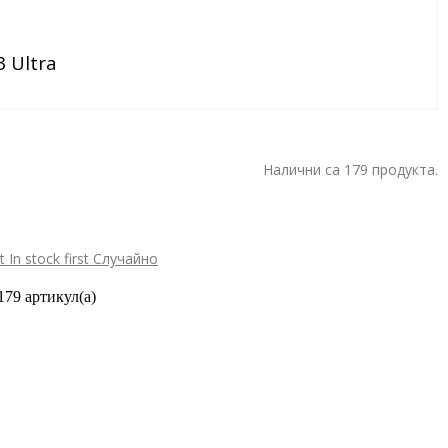
 Ultra
Налични са 179 продукта.
st
In stock first
Случайно
179 артикул(а)