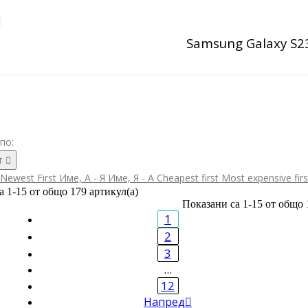
Samsung Galaxy S23
по:
т

Newest First
Име, А - Я
Име, Я - А
Cheapest first
Most expensive fir
а 1-15 от общо 179 артикул(а)
Показани са 1-15 от общо 
1
2
3
…
12
Напред
