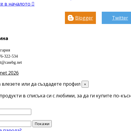
се в началото

Blogger
Twitter
ина
гария
76-322-534
ct@casebg.net
net 2026
 влезете или да създадете профил
×
продукти в списъка си с любими, за да ги купите по-късн
Покажи
а парола?