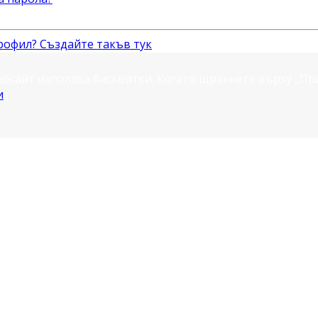
рофил? Създайте такъв тук
ебсайт използва бисквитки. Когато щракнете върху „П
и
.