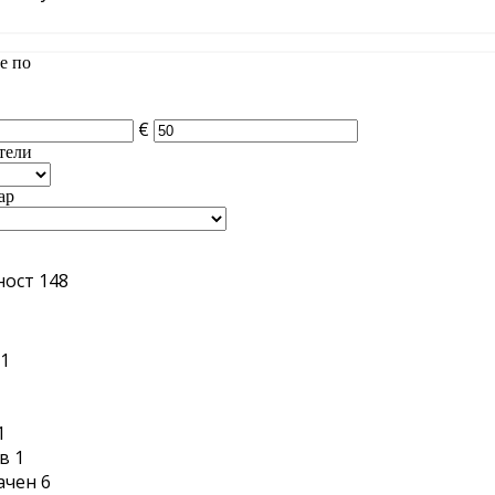
е по
€
тели
ар
ност
148
1
1
1
в
1
ачен
6