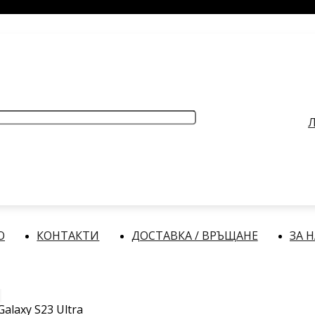
РАБОТНО ВРЕМЕ
: Делнични дни: от 9:00 до 17:00 часа
Л
О
КОНТАКТИ
ДОСТАВКА / ВРЪЩАНЕ
ЗА 
alaxy S23 Ultra