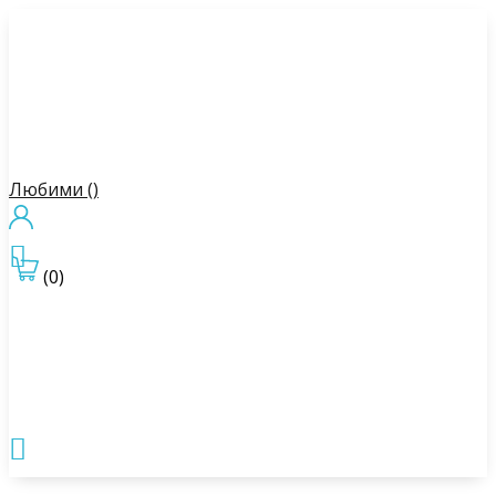
Любими (
)

(0)
