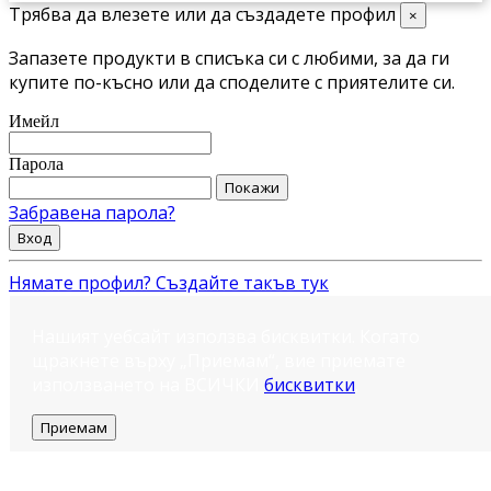
Трябва да влезете или да създадете профил
×
Запазете продукти в списъка си с любими, за да ги
купите по-късно или да споделите с приятелите си.
Имейл
Парола
Покажи
Забравена парола?
Вход
Нямате профил? Създайте такъв тук
Нашият уебсайт използва бисквитки. Когато
щракнете върху „Приемам“, вие приемате
използването на ВСИЧКИ
бисквитки
.
Приемам