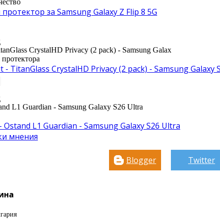
чество
протектор за Samsung Galaxy Z Flip 8 5G
д
TitanGlass CrystalHD Privacy (2 pack) - Samsung Galax
е протектора
t - TitanGlass CrystalHD Privacy (2 pack) - Samsung Galaxy 
д
tand L1 Guardian - Samsung Galaxy S26 Ultra
- Ostand L1 Guardian - Samsung Galaxy S26 Ultra
ки мнения
Blogger
Twitter
ина
гария