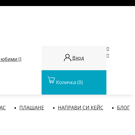


Вход
юбими (
)
Количка
(0)
НАС
ПЛАЩАНЕ
НАПРАВИ СИ КЕЙС
БЛОГ