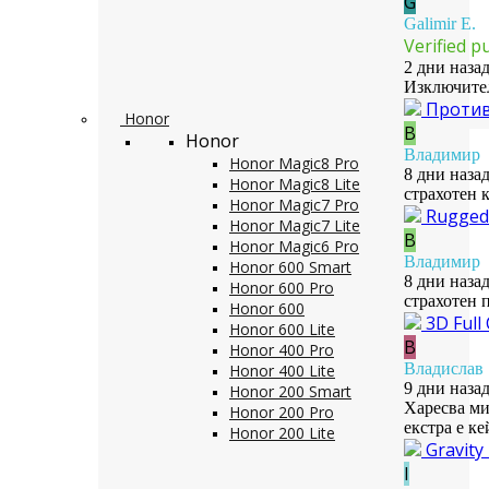
G
Galimir E.
Verified p
2 дни наза
Изключител
Противо
Honor
В
Honor
Владимир
Honor Magic8 Pro
8 дни наза
Honor Magic8 Lite
страхотен к
Honor Magic7 Pro
Rugged 
Honor Magic7 Lite
В
Honor Magic6 Pro
Владимир
Honor 600 Smart
8 дни наза
Honor 600 Pro
страхотен 
Honor 600
3D Full
Honor 600 Lite
В
Honor 400 Pro
Владислав
Honor 400 Lite
9 дни наза
Honor 200 Smart
Харесва м
Honor 200 Pro
екстра е к
Honor 200 Lite
Gravit
I