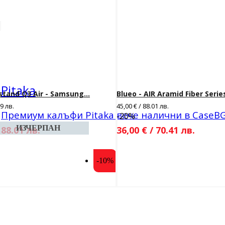
Pitaka
stand Q3 Air - Samsung...
Blueo - AIR Aramid Fiber Series 
79 лв.
45,00 € / 88.01 лв.
Премиум калъфи Pitaka вече налични в CaseB
-20%
 88.01 лв.
36,00 € / 70.41 лв.
-10%