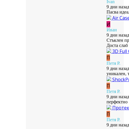
Ivan
9 дни наза
Пасва идеа
Air Cas
И
Иван
9 дни наза
Стъклен пр
Доста слаб
3D Full
П
Петя Р.
9 дни наза
уникален, 
ShockPr
П
Петя Р.
9 дни наза
перфектно
Протект
П
Петя Р.
9 дни наза