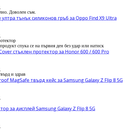
д
лно. Доволен съм.
e ултра тънък силиконов гръб за Oppo Find X9 Ultra
д
отектор
 продукт спука се на първия ден без удар или натиск
 Cover стъклен протектор за Honor 600 / 600 Pro
д
твърд и здрав
oof MagSafe твърд кейс за Samsung Galaxy Z Flip 8 5G
д
ор за дисплей Samsung Galaxy Z Flip 8 5G
д