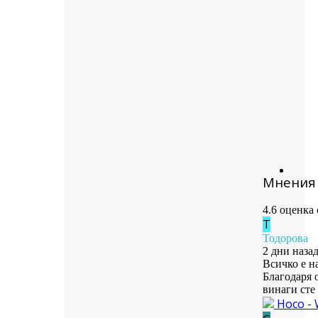
Мнения 
4.6 оценка
Т
Тодорова
2 дни наза
Всичко е н
Благодаря 
винаги сте 
Hoco - 