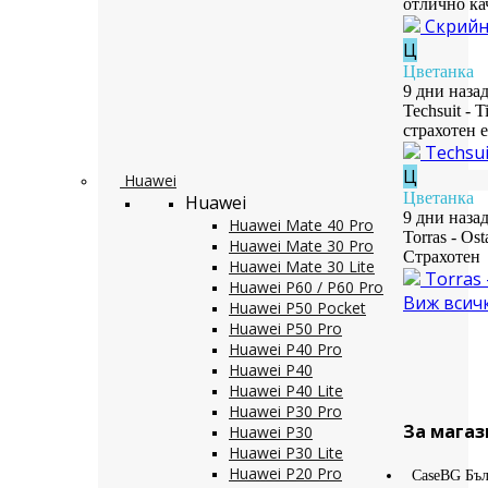
отлично ка
Скрийн 
Ц
Цветанка
9 дни наза
Techsuit - 
страхотен 
Techsui
Ц
Huawei
Цветанка
Huawei
9 дни наза
Huawei Mate 40 Pro
Torras - Os
Huawei Mate 30 Pro
Страхотен
Huawei Mate 30 Lite
Torras 
Huawei P60 / P60 Pro
Виж всич
Huawei P50 Pocket
Huawei P50 Pro
Huawei P40 Pro
Huawei P40
Huawei P40 Lite
Huawei P30 Pro
За магаз
Huawei P30
Huawei P30 Lite
Huawei P20 Pro
CaseBG Бъл