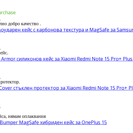
urchase
д
но добро качество .
ударен кейс с карбонова текстура и MagSafe за Samsung 
д
ейс.
Armor силиконов кейс за Xiaomi Redmi Note 15 Pro+ Plus
д
протектор.
 Cover стъклен протектор за Xiaomi Redmi Note 15 Pro+ Pl
д
и
ейса, нямам оплаквания
y Bumper MagSafe хибриден кейс за OnePlus 15