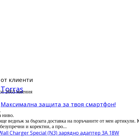
от клиенти
Torras
 от 2663 мнения
Максимална защита за твоя смартфон!
д
а ниво.
още веднъж за бързата доставка на поръчаните от мен артикули. 
безупречни и коректни, а про...
Wall Charger Special (N3) зарядно адаптер 3A 18W