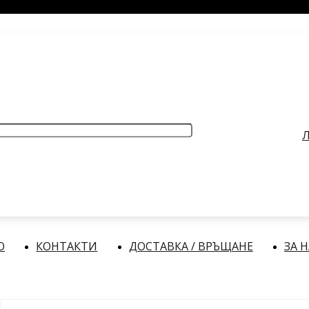
РАБОТНО ВРЕМЕ
: Делнични дни: от 9:00 до 17:00 часа
Л
О
КОНТАКТИ
ДОСТАВКА / ВРЪЩАНЕ
ЗА 