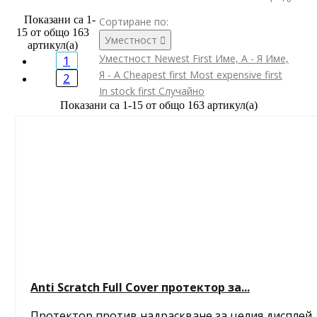
Показани са 1-
Сортиране по:
15 от общо 163
Уместност

артикул(а)
Уместност
Newest First
Име, А - Я
Име,
1
Я - А
Cheapest first
Most expensive first
2
In stock first
Случайно
Показани са 1-15 от общо 163 артикул(а)
Anti Scratch Full Cover протектор за...
Протектор против надраскване за целия дисплей