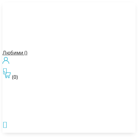
Любими (
)

(0)
