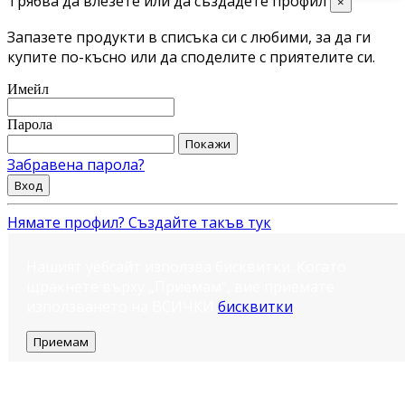
Трябва да влезете или да създадете профил
×
Запазете продукти в списъка си с любими, за да ги
купите по-късно или да споделите с приятелите си.
Имейл
Парола
Покажи
Забравена парола?
Вход
Нямате профил? Създайте такъв тук
Нашият уебсайт използва бисквитки. Когато
щракнете върху „Приемам“, вие приемате
използването на ВСИЧКИ
бисквитки
.
Приемам