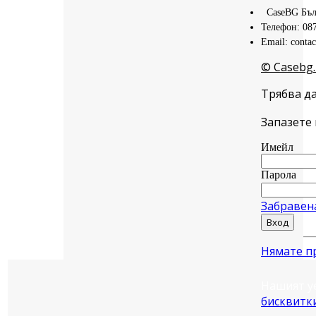
CaseBG Бъл
Телефон: 08
Email: conta
© Casebg.
Трябва да
Запазете 
Имейл
Парола
Забравен
Вход
Нямате п
Нашият у
бисквитк