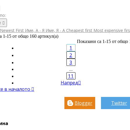
по:
т

Newest First
Име, А - Я
Име, Я - А
Cheapest first
Most expensive fir
а 1-15 от общо 160 артикул(а)
Показани са 1-15 от общо 
1
2
3
…
11
Напред

се в началото

Blogger
Twitter
ина