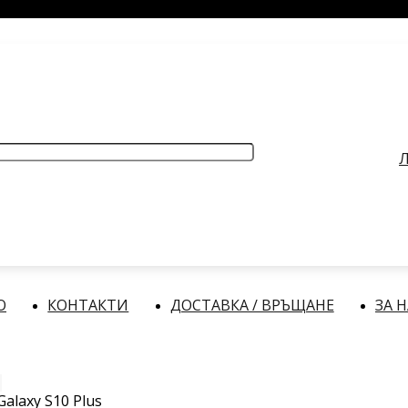
РАБОТНО ВРЕМЕ
: Делнични дни: от 9:00 до 17:00 часа
Л
О
КОНТАКТИ
ДОСТАВКА / ВРЪЩАНЕ
ЗА 
alaxy S10 Plus