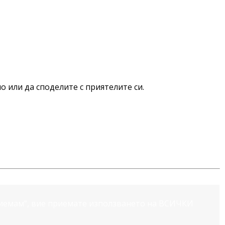
о или да споделите с приятелите си.
риемам“, вие приемате използването на ВСИЧКИ