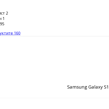
ист
2
н
1
95
уктите
160
Samsung Galaxy S1