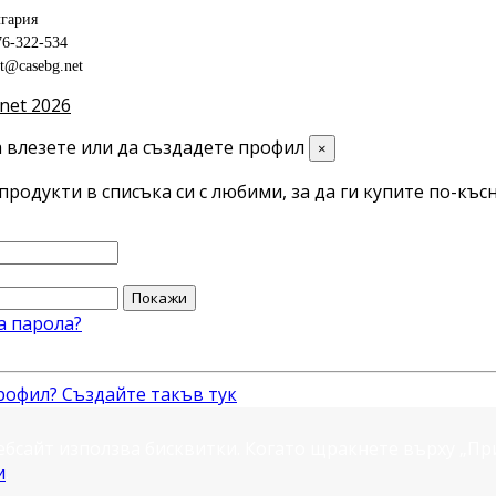
гария
76-322-534
ct@casebg.net
net 2026
 влезете или да създадете профил
×
продукти в списъка си с любими, за да ги купите по-късн
Покажи
а парола?
рофил? Създайте такъв тук
ебсайт използва бисквитки. Когато щракнете върху „П
и
.