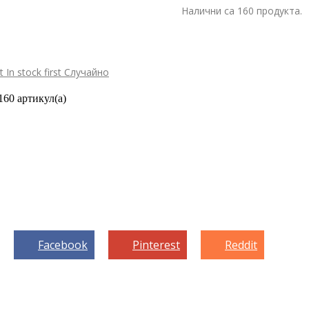
Налични са 160 продукта.
st
In stock first
Случайно
160 артикул(а)
Facebook
Pinterest
Reddit