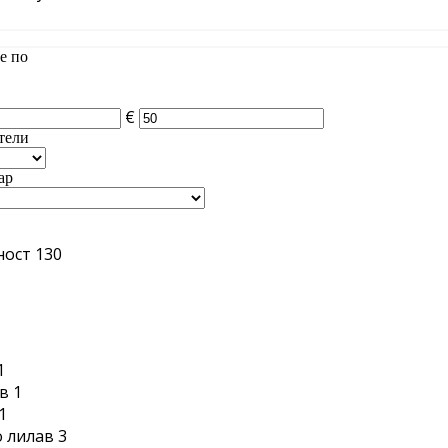
е по
€
тели
ар
ност
130
1
1
в
1
1
 лилав
3