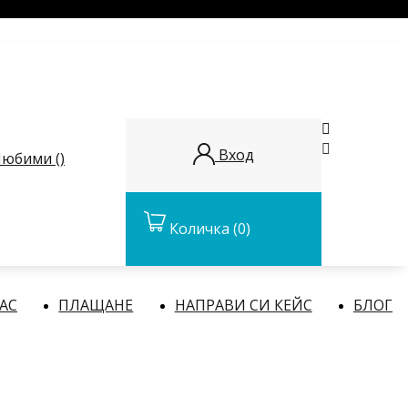


Вход
юбими (
)
Количка
(0)
НАС
ПЛАЩАНЕ
НАПРАВИ СИ КЕЙС
БЛОГ