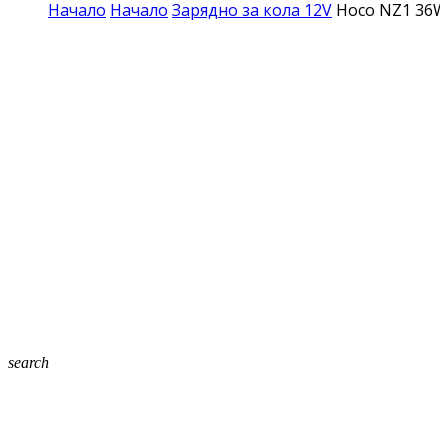
Начало
Начало
Зарядно за кола 12V
Hoco NZ1 36W 
search