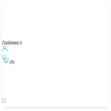
Любими (
)

(0)
