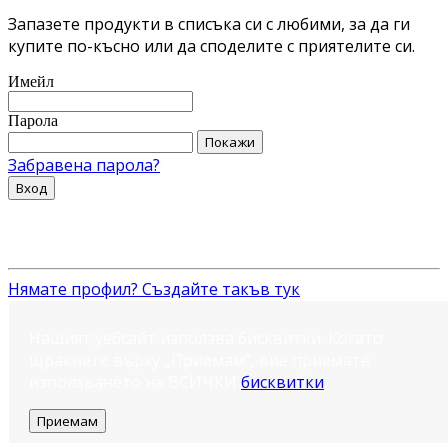
Запазете продукти в списъка си с любими, за да ги
купите по-късно или да споделите с приятелите си.
Имейл
Парола
Покажи
Забравена парола?
Вход
Нямате профил? Създайте такъв тук
Нашият уебсайт използва бисквитки. Когато
щракнете върху „Приемам“, вие приемате
използването на ВСИЧКИ
бисквитки
.
Приемам