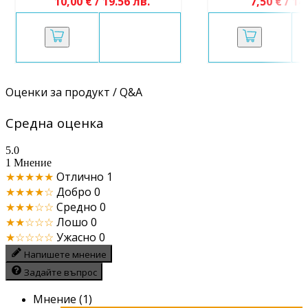
10,00 € / 19.56 лв.
7,50 € / 14
Оценки за продукт / Q&A
Средна оценка
5.0
1 Мнение
★★★★★
Отлично
1
★★★★☆
Добро
0
★★★☆☆
Средно
0
★★☆☆☆
Лошо
0
★☆☆☆☆
Ужасно
0
Напишете мнение
Задайте въпрос
Мнение (1)