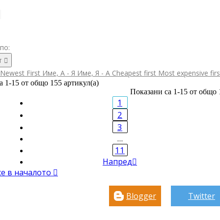
по:
т

Newest First
Име, А - Я
Име, Я - А
Cheapest first
Most expensive fir
а 1-15 от общо 155 артикул(а)
Показани са 1-15 от общо 
1
2
3
…
11
Напред

се в началото

Blogger
Twitter