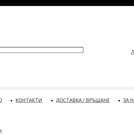
РАБОТНО ВРЕМЕ
: Делнични дни: от 9:00 до 17:00 часа
Л
О
КОНТАКТИ
ДОСТАВКА / ВРЪЩАНЕ
ЗА 
1