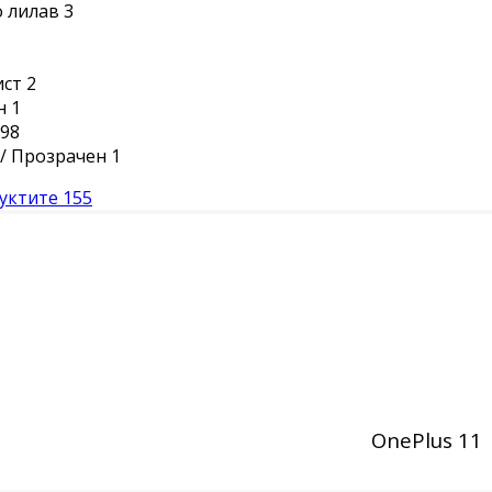
 лилав
3
ист
2
н
1
98
/ Прозрачен
1
уктите
155
OnePlus 11