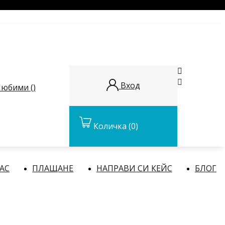


Вход
юбими (
)
Количка
(0)
НАС
ПЛАЩАНЕ
НАПРАВИ СИ КЕЙС
БЛОГ