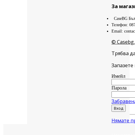
За магаз
CaseBG Бъл
Телефон: 08
Email: conta
© Casebg.
Трябва да
Запазете 
Имейл
Парола
Забравен
Вход
Нямате п