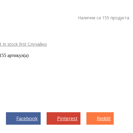
Налични са 155 продукта.
st
In stock first
Случайно
155 артикул(а)
Facebook
Pinterest
Reddit