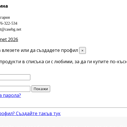
ина
гария
76-322-534
ct@casebg.net
net 2026
 влезете или да създадете профил
×
продукти в списъка си с любими, за да ги купите по-късн
Покажи
а парола?
рофил? Създайте такъв тук