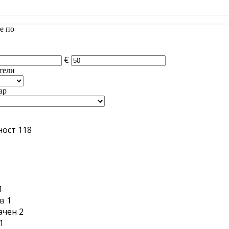
е по
€
тели
ар
ност
118
1
1
в
1
ачен
2
1