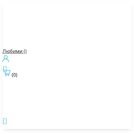
Любими (
)

(0)
