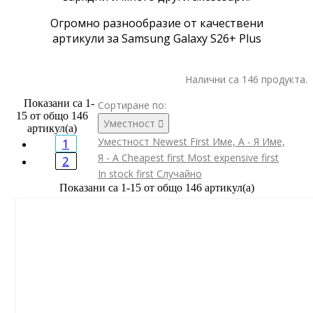
Огромно разнообразие от качествени
артикули за Samsung Galaxy S26+ Plus
Налични са 146 продукта.
Показани са 1-
Сортиране по:
15 от общо 146
Уместност

артикул(а)
Уместност
Newest First
Име, А - Я
Име,
1
Я - А
Cheapest first
Most expensive first
2
In stock first
Случайно
Показани са 1-15 от общо 146 артикул(а)