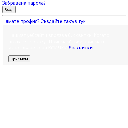
Забравена парола?
Вход
Нямате профил? Създайте такъв тук
Нашият уебсайт използва бисквитки. Когато
щракнете върху „Приемам“, вие приемате
използването на ВСИЧКИ
бисквитки
.
Приемам