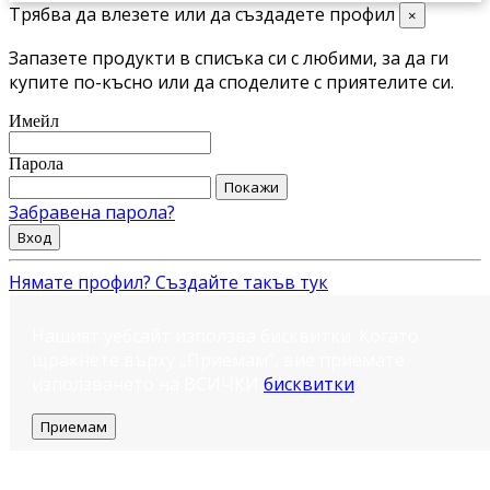
Трябва да влезете или да създадете профил
×
Запазете продукти в списъка си с любими, за да ги
купите по-късно или да споделите с приятелите си.
Имейл
Парола
Покажи
Забравена парола?
Вход
Нямате профил? Създайте такъв тук
Нашият уебсайт използва бисквитки. Когато
щракнете върху „Приемам“, вие приемате
използването на ВСИЧКИ
бисквитки
.
Приемам