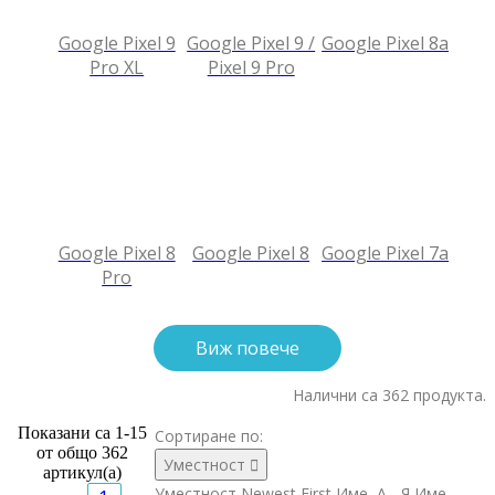
Google Pixel 9
Google Pixel 9 /
Google Pixel 8a
Pro XL
Pixel 9 Pro
Google Pixel 8
Google Pixel 8
Google Pixel 7a
Pro
Виж повече
Налични са 362 продукта.
Показани са 1-15
Сортиране по:
от общо 362
Уместност

артикул(а)
Уместност
Newest First
Име, А - Я
Име,