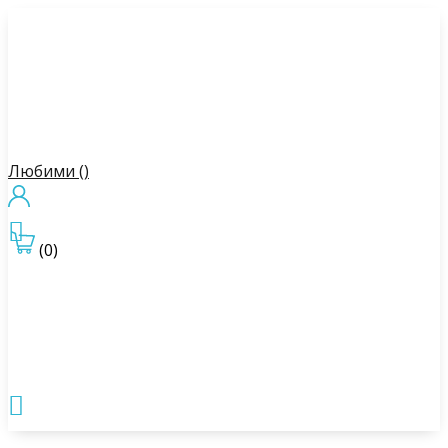
Любими (
)

(0)
