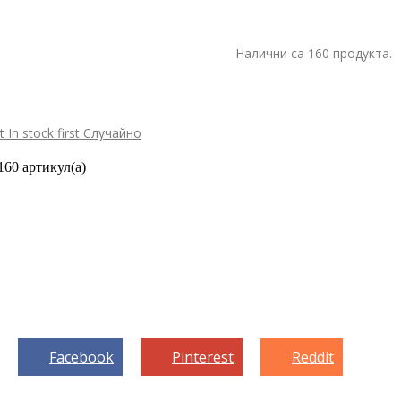
Налични са 160 продукта.
st
In stock first
Случайно
160 артикул(а)
Facebook
Pinterest
Reddit