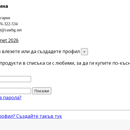
ина
гария
76-322-534
ct@casebg.net
net 2026
 влезете или да създадете профил
×
продукти в списъка си с любими, за да ги купите по-късн
Покажи
а парола?
рофил? Създайте такъв тук