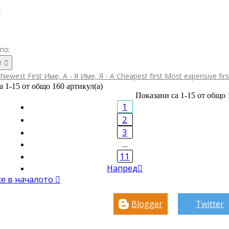
по:
т

Newest First
Име, А - Я
Име, Я - А
Cheapest first
Most expensive fir
а 1-15 от общо 160 артикул(а)
Показани са 1-15 от общо 
1
2
3
…
11
Напред

се в началото

Blogger
Twitter