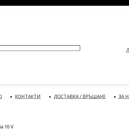
РАБОТНО ВРЕМЕ
: Делнични дни: от 9:00 до 17:00 часа
Л
О
КОНТАКТИ
ДОСТАВКА / ВРЪЩАНЕ
ЗА 
ia 10 V