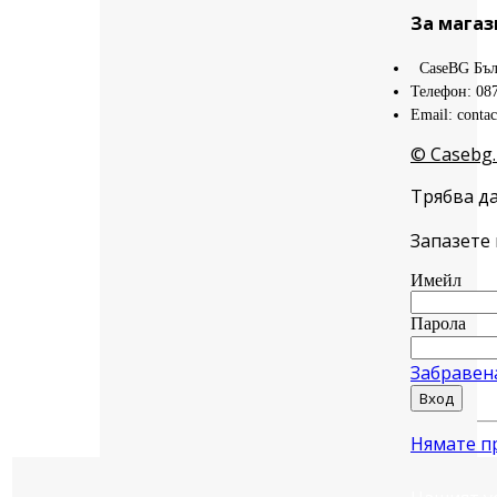
За магаз
CaseBG Бъл
Телефон: 08
Email: conta
© Casebg.
Трябва да
Запазете 
Имейл
Парола
Забравен
Вход
Нямате п