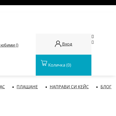


Вход
юбими (
)
Количка
(0)
НАС
ПЛАЩАНЕ
НАПРАВИ СИ КЕЙС
БЛОГ