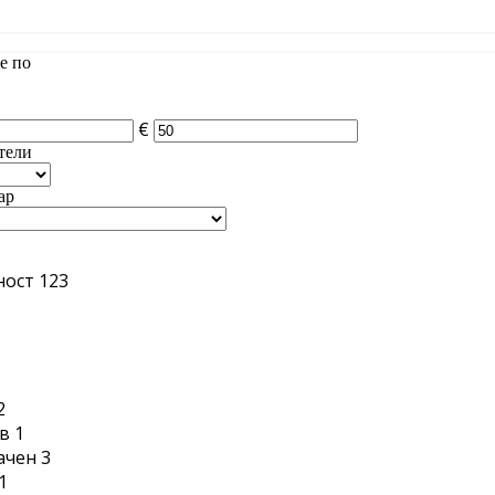
е по
€
тели
ар
ност
123
1
2
в
1
ачен
3
1