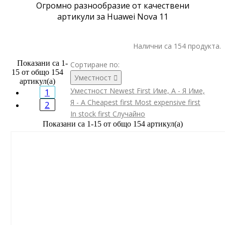
Огромно разнообразие от качествени
артикули за Huawei Nova 11
Налични са 154 продукта.
Показани са 1-
Сортиране по:
15 от общо 154
Уместност

артикул(а)
Уместност
Newest First
Име, А - Я
Име,
1
Я - А
Cheapest first
Most expensive first
2
In stock first
Случайно
Показани са 1-15 от общо 154 артикул(а)