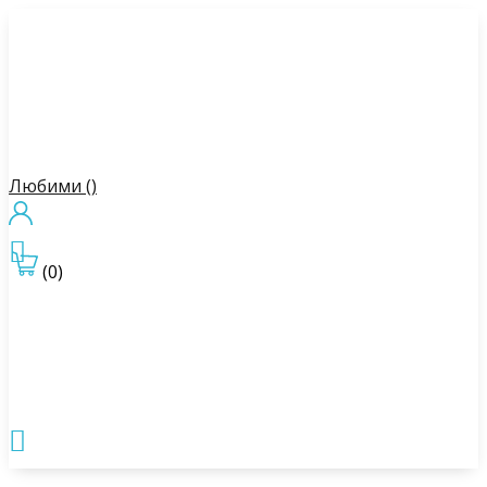
Любими (
)

(0)
