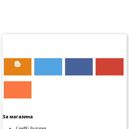
За магазина
CaseBG България