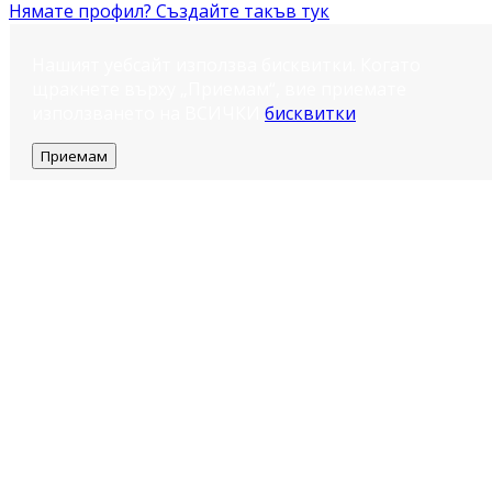
Нямате профил? Създайте такъв тук
Нашият уебсайт използва бисквитки. Когато
щракнете върху „Приемам“, вие приемате
използването на ВСИЧКИ
бисквитки
.
Приемам