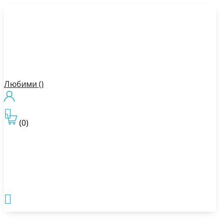
Любими (
)

(0)
