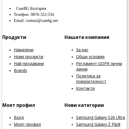
CaseBG България
Телефон: 0876-322-534
Email: contact@casebg.net
Продукти
Нашата компания
Намалени
За нас
Нови продукти
Общи условия
Най-продавани
Регламент GDPR лични
данни
Brands
Политика за
поверителност
Контакти
Моят профил
Нови категории
Вход
Samsung Galaxy S26 Ultra
Моят профил
Samsung Galaxy Z Flip8