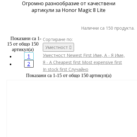
Огромно разнообразие от качествени
артикули за Honor Magic 8 Lite
Налични са 150 продукта.
Показани са 1-
Сортиране по:
15 от общо 150
Уместност

артикул(а)
Уместност
Newest First
Име, А - Я
Име,
1
Я - А
Cheapest first
Most expensive first
2
In stock first
Случайно
Показани са 1-15 от общо 150 артикул(а)