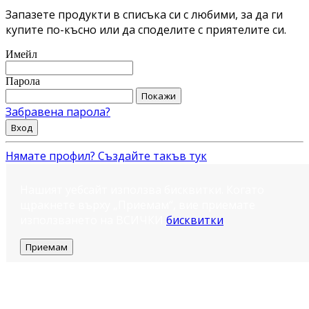
Запазете продукти в списъка си с любими, за да ги
купите по-късно или да споделите с приятелите си.
Имейл
Парола
Покажи
Забравена парола?
Вход
Нямате профил? Създайте такъв тук
Нашият уебсайт използва бисквитки. Когато
щракнете върху „Приемам“, вие приемате
използването на ВСИЧКИ
бисквитки
.
Приемам