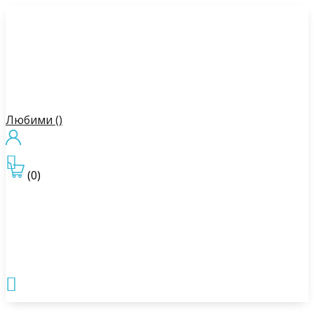
Любими (
)

(0)
