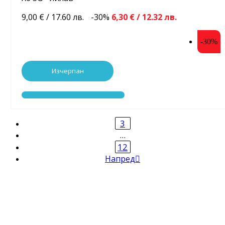
9,00 € / 17.60 лв.
-30%
6,30 € / 12.32 лв.
-30%
Изчерпан
3
…
12
Напред
