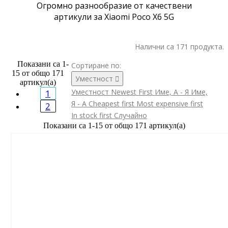
Огромно разнообразие от качествени
артикули за Xiaomi Poco X6 5G
Налични са 171 продукта.
Показани са 1-
Сортиране по:
15 от общо 171
Уместност

артикул(а)
Уместност
Newest First
Име, А - Я
Име,
1
Я - А
Cheapest first
Most expensive first
2
In stock first
Случайно
Показани са 1-15 от общо 171 артикул(а)