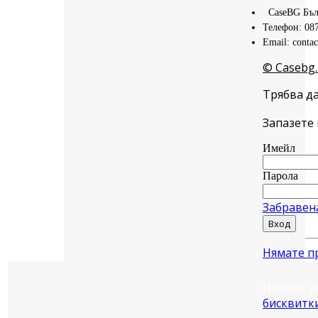
CaseBG Бъл
Телефон: 08
Email: conta
© Casebg.
Трябва да
Запазете 
Имейл
Парола
Забравен
Вход
Нямате п
Нашият у
бисквитк