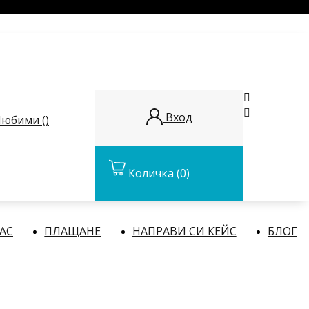


Вход
юбими (
)
Количка
(0)
НАС
ПЛАЩАНЕ
НАПРАВИ СИ КЕЙС
БЛОГ