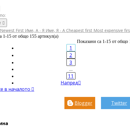
по:
т

Newest First
Име, А - Я
Име, Я - А
Cheapest first
Most expensive fir
а 1-15 от общо 155 артикул(а)
Показани са 1-15 от общо 
1
2
3
…
11
Напред

се в началото

Blogger
Twitter
ина