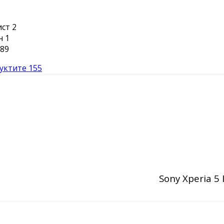
ист
2
н
1
89
уктите
155
Sony Xperia 5 I