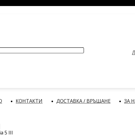
РАБОТНО ВРЕМЕ
: Делнични дни: от 9:00 до 17:00 часа
Л
О
КОНТАКТИ
ДОСТАВКА / ВРЪЩАНЕ
ЗА 
a 5 III