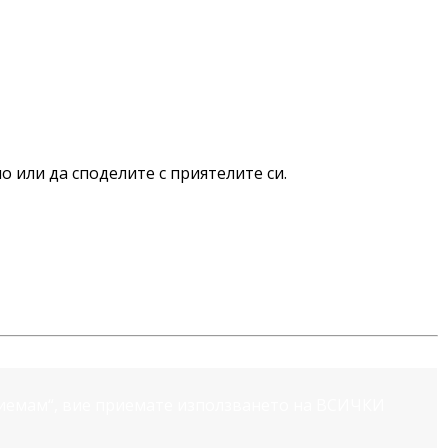
о или да споделите с приятелите си.
риемам“, вие приемате използването на ВСИЧКИ