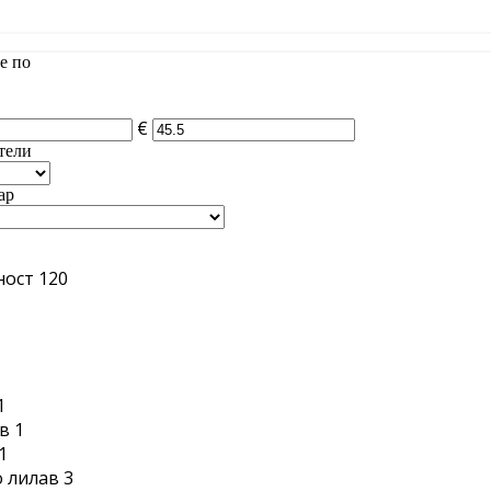
е по
€
тели
ар
ност
120
1
1
в
1
1
 лилав
3