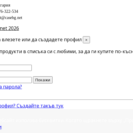
гария
76-322-534
ct@casebg.net
net 2026
 влезете или да създадете профил
×
продукти в списъка си с любими, за да ги купите по-късн
Покажи
а парола?
рофил? Създайте такъв тук
ебсайт използва бисквитки. Когато щракнете върху „П
и
.