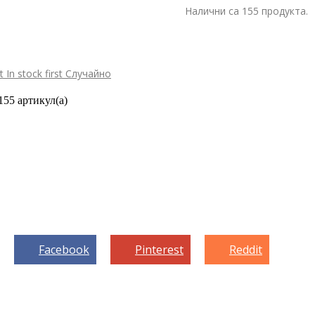
Налични са 155 продукта.
st
In stock first
Случайно
155 артикул(а)
Facebook
Pinterest
Reddit