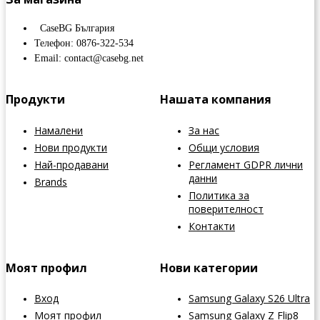
CaseBG България
Телефон: 0876-322-534
Email: contact@casebg.net
Продукти
Нашата компания
Намалени
За нас
Нови продукти
Общи условия
Най-продавани
Регламент GDPR лични
данни
Brands
Политика за
поверителност
Контакти
Моят профил
Нови категории
Вход
Samsung Galaxy S26 Ultra
Моят профил
Samsung Galaxy Z Flip8