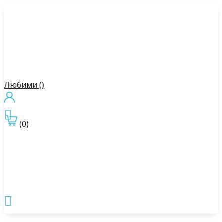
Любими (
)

(0)
