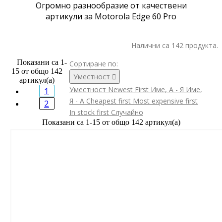
Огромно разнообразие от качествени
артикули за Motorola Edge 60 Pro
Налични са 142 продукта.
Показани са 1-
Сортиране по:
15 от общо 142
Уместност

артикул(а)
Уместност
Newest First
Име, А - Я
Име,
1
Я - А
Cheapest first
Most expensive first
2
In stock first
Случайно
Показани са 1-15 от общо 142 артикул(а)