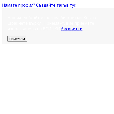
Нямате профил? Създайте такъв тук
Нашият уебсайт използва бисквитки. Когато
щракнете върху „Приемам“, вие приемате
използването на ВСИЧКИ
бисквитки
.
Приемам