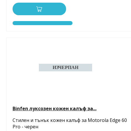
Binfen луксозен кожен калъф за...
Стилен и тънък кожен калъф за Motorola Edge 60
Pro - черен