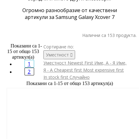
Огромно разнообразие от качествени
артикули за Samsung Galaxy Xcover 7
Налични са 153 продукта.
Показани са 1-
Сортиране по:
15 от общо 153
Уместност

артикул(а)
Уместност
Newest First
Име, А - Я
Име,
1
Я - А
Cheapest first
Most expensive first
2
In stock first
Случайно
Показани са 1-15 от общо 153 артикул(а)