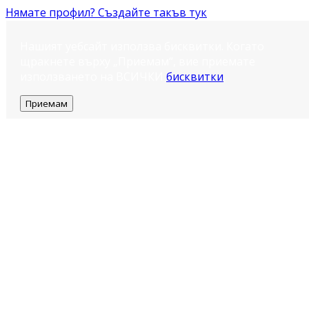
Нямате профил? Създайте такъв тук
Нашият уебсайт използва бисквитки. Когато
щракнете върху „Приемам“, вие приемате
използването на ВСИЧКИ
бисквитки
.
Приемам