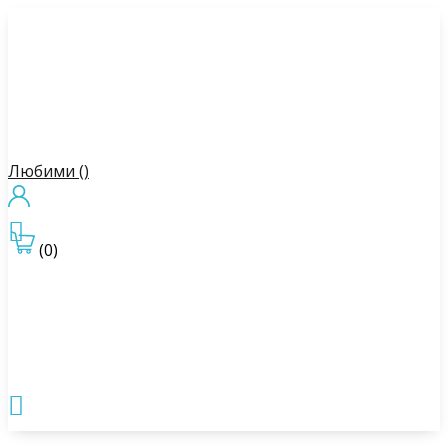
Любими (
)

(0)
