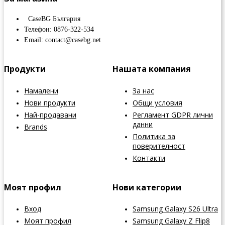
CaseBG България
Телефон: 0876-322-534
Email: contact@casebg.net
Продукти
Нашата компания
Намалени
За нас
Нови продукти
Общи условия
Най-продавани
Регламент GDPR лични
данни
Brands
Политика за
поверителност
Контакти
Моят профил
Нови категории
Вход
Samsung Galaxy S26 Ultra
Моят профил
Samsung Galaxy Z Flip8