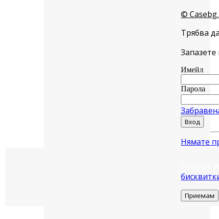
© Casebg.
Трябва да
Запазете 
Имейл
Парола
Забравен
Вход
Нямате п
Нашият у
бисквитк
Приемам