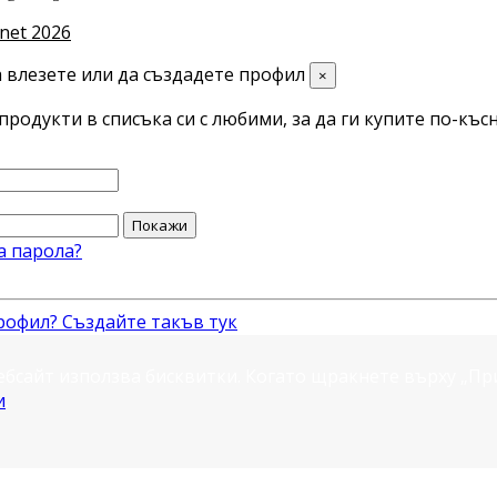
net 2026
 влезете или да създадете профил
×
продукти в списъка си с любими, за да ги купите по-късн
Покажи
а парола?
рофил? Създайте такъв тук
ебсайт използва бисквитки. Когато щракнете върху „П
и
.