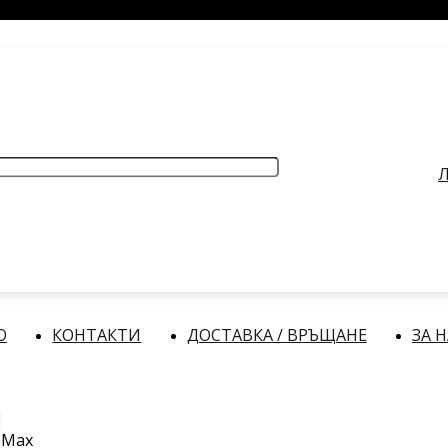
РАБОТНО ВРЕМЕ
: Делнични дни: от 9:00 до 17:00 часа
Л
О
КОНТАКТИ
ДОСТАВКА / ВРЪЩАНЕ
ЗА 
 Max