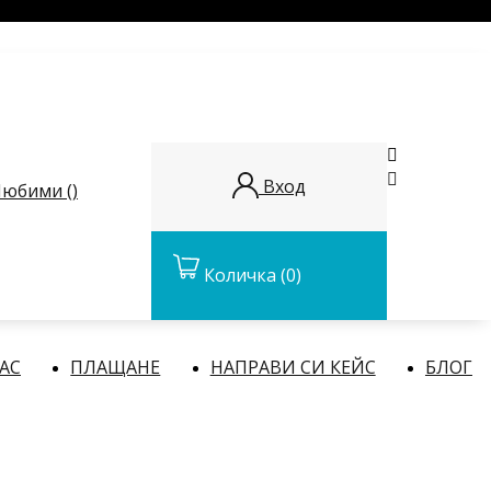


Вход
юбими (
)
Количка
(0)
НАС
ПЛАЩАНЕ
НАПРАВИ СИ КЕЙС
БЛОГ