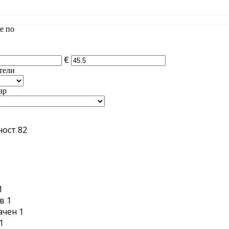
е по
€
тели
ар
ност
82
1
1
в
1
ачен
1
1