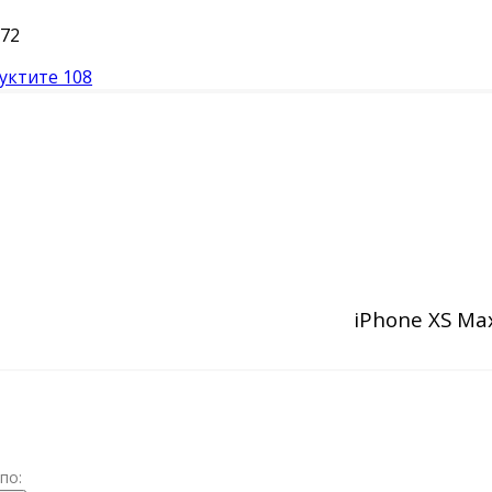
72
уктите
108
iPhone XS Ma
по: