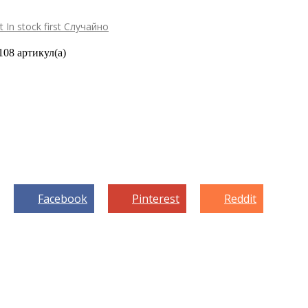
st
In stock first
Случайно
108 артикул(а)
Facebook
Pinterest
Reddit