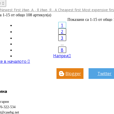
т

Newest First
Име, А - Я
Име, Я - А
Cheapest first
Most expensive fir
а 1-15 от общо 108 артикул(а)
Показани са 1-15 от общо 
1
2
3
…
8
Напред

се в началото

Blogger
Twitter
ина
гария
76-322-534
ct@casebg.net