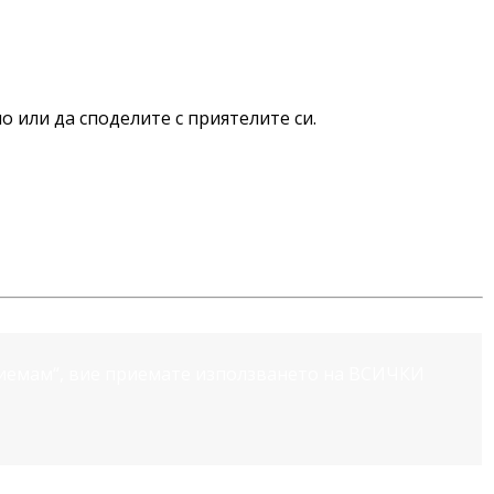
о или да споделите с приятелите си.
риемам“, вие приемате използването на ВСИЧКИ