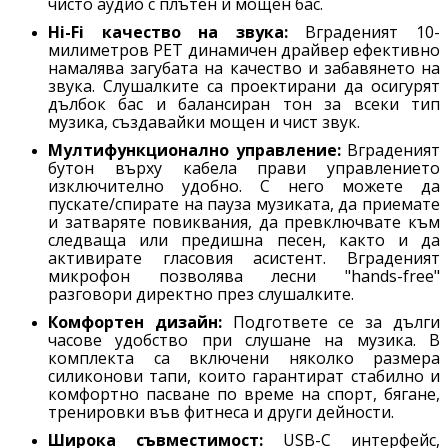
чисто аудио с плътен и мощен бас.
Hi-Fi качество на звука:
Вграденият 10-
милиметров PET динамичен драйвер ефективно
намалява загубата на качество и забавянето на
звука. Слушалките са проектирани да осигурят
дълбок бас и балансиран тон за всеки тип
музика, създавайки мощен и чист звук.
Мултифункционално управление:
Вграденият
бутон върху кабела прави управлението
изключително удобно. С него можете да
пускате/спирате на пауза музиката, да приемате
и затваряте повиквания, да превключвате към
следваща или предишна песен, както и да
активирате гласовия асистент. Вграденият
микрофон позволява лесни "hands-free"
разговори директно през слушалките.
Комфортен дизайн:
Подгответе се за дълги
часове удобство при слушане на музика. В
комплекта са включени няколко размера
силиконови тапи, които гарантират стабилно и
комфортно пасване по време на спорт, бягане,
тренировки във фитнеса и други дейности.
Широка съвместимост:
USB-C интерфейс,