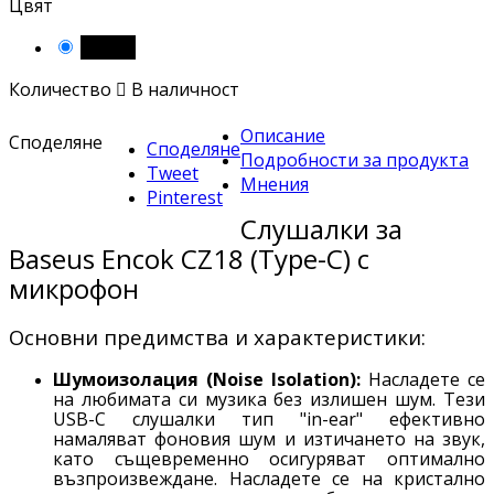
Цвят
Черен
Количество

В наличност
Описание
Споделяне
Споделяне
Подробности за продукта
Tweet
Мнения
Pinterest
Слушалки за
Baseus Encok CZ18 (Type-C) с
микрофон
Основни предимства и характеристики:
Шумоизолация (Noise Isolation):
Насладете се
на любимата си музика без излишен шум. Тези
USB-C слушалки тип "in-ear" ефективно
намаляват фоновия шум и изтичането на звук,
като същевременно осигуряват оптимално
възпроизвеждане. Насладете се на кристално