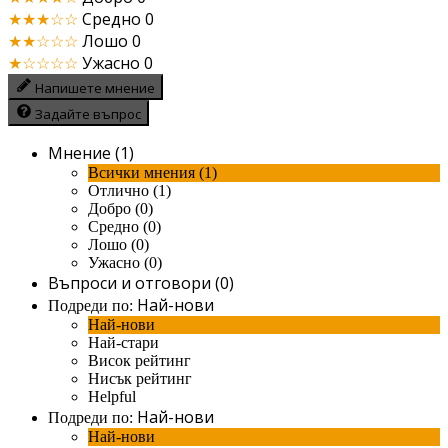
★★★☆☆
Средно
0
★★☆☆☆
Лошо
0
★☆☆☆☆
Ужасно
0
Напишете мнение
Задайте въпрос
Мнение (1)
Всички мнения (1)
Отлично (1)
Добро (0)
Средно (0)
Лошо (0)
Ужасно (0)
Въпроси и отговори (0)
Най-нови
Подреди по:
Най-нови
Най-стари
Висок рейтинг
Нисък рейтинг
Helpful
Най-нови
Подреди по:
Най-нови