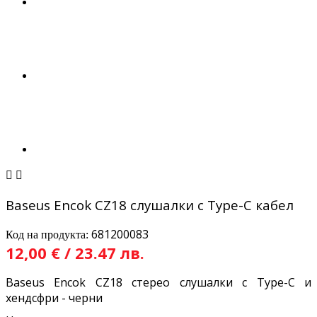


Baseus Encok CZ18 слушалки с Type-C кабел
681200083
Код на продукта:
12,00 € / 23.47 лв.
Baseus Encok CZ18 стерео слушалки с Type-C и
хендсфри - черни