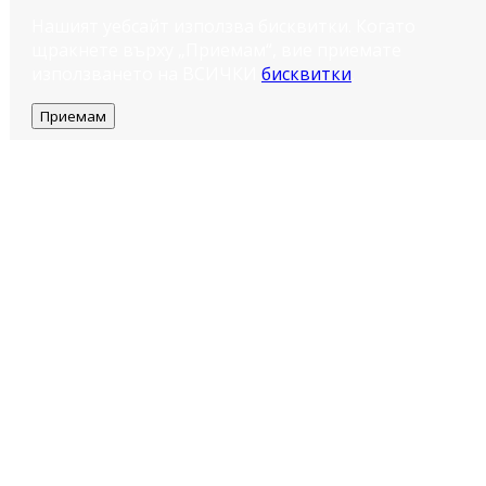
Нашият уебсайт използва бисквитки. Когато
щракнете върху „Приемам“, вие приемате
използването на ВСИЧКИ
бисквитки
.
Приемам