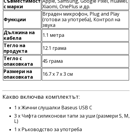
Съвместимост
Apple, Samsung, Google Pixel, Huawei,
с марки
Xiaomi, OnePlus и др.
Вграден микрофон, Plug and Play
Функции
(готови за употреба), Контрол на
звука
Дължина на
1.1 метра
кабела
Тегло на
12.1 грама
продукта
Тегло с
45 грама
опаковката
Размери на
16.7 x 7 x 3 см
опаковката
Какво включва комплектът:
1 х Жични слушалки Baseus USB C
3 х Чифта силиконови тапи за уши (размери S, M,
L)
1 х Ръководство за употреба