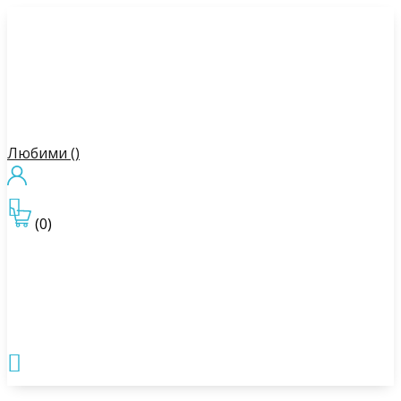
Любими (
)

(0)
