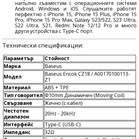
напълно съвместим с операционните системи
Android, Windows и iOS. Слушалките работят
перфектно с iPhone 15, iPhone 15 Plus, iPhone 15
Pro, iPhone 15 Pro Max, Galaxy S23/S22, S23 Ultra,
S22 Ultra, S21, Redmi Note 12/12 Pro и много
други устройства с Type-C порт.
Технически спецификации:
Параметър
Стойност
Марка
Baseus
Baseus Encok CZ18 / A00170100113-
Модел
Z1
Материал
ABS + TPE
Тип говорител
Ф10mm Динамичен (Moving Coil)
Свързване
Жично (с кабел)
Честотен
20Hz - 20kHz
диапазон
Интерфейс
Type-C (USB-C)
Импеданс
32Ω