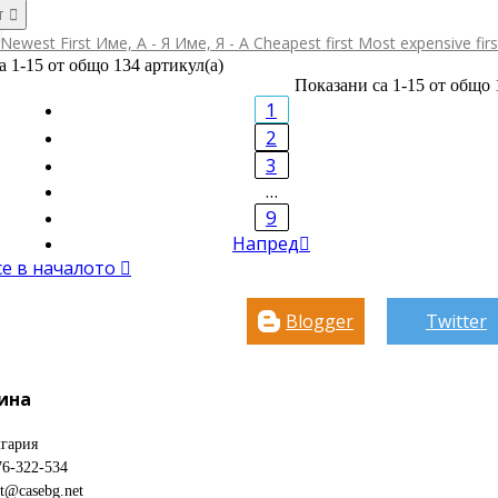
т

Newest First
Име, А - Я
Име, Я - А
Cheapest first
Most expensive fir
а 1-15 от общо 134 артикул(а)
Показани са 1-15 от общо 
1
2
3
…
9
Напред

се в началото

Blogger
Twitter
ина
гария
76-322-534
ct@casebg.net