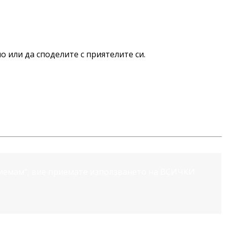
о или да споделите с приятелите си.
риемам“, вие приемате използването на ВСИЧКИ