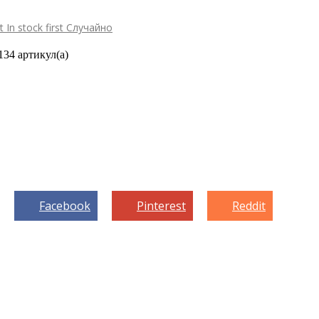
st
In stock first
Случайно
134 артикул(а)
Facebook
Pinterest
Reddit