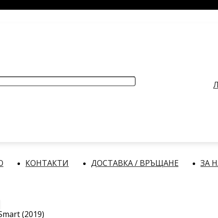
РАБОТНО ВРЕМЕ
: Делнични дни: от 9:00 до 17:00 часа
Л
О
КОНТАКТИ
ДОСТАВКА / ВРЪЩАНЕ
ЗА 
Smart (2019)