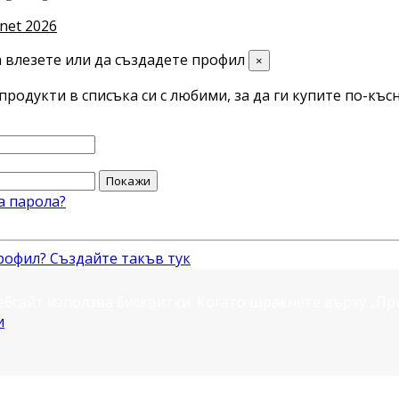
net 2026
 влезете или да създадете профил
×
продукти в списъка си с любими, за да ги купите по-късн
Покажи
а парола?
рофил? Създайте такъв тук
ебсайт използва бисквитки. Когато щракнете върху „П
и
.