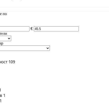
е по
€
тели
ар
ност
109
1
1
в
1
1