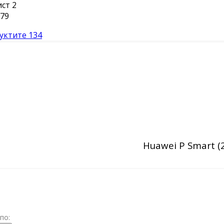
ист
2
79
уктите
134
Huawei P Smart (
по: