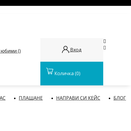


Вход
юбими (
)
Количка
(0)
НАС
ПЛАЩАНЕ
НАПРАВИ СИ КЕЙС
БЛОГ