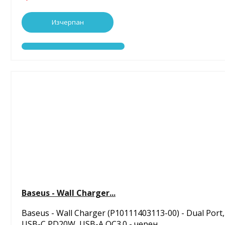
Изчерпан
Baseus - Wall Charger...
Baseus - Wall Charger (P10111403113-00) - Dual Port,
USB-C PD20W, USB-A QC3.0 - черен