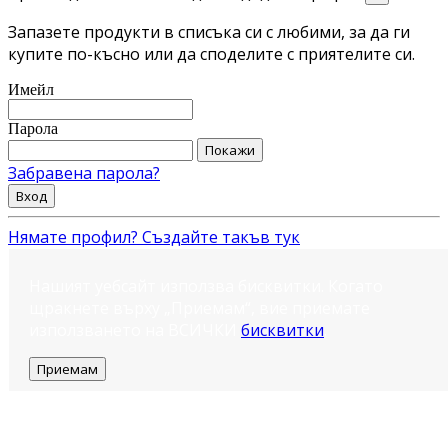
Запазете продукти в списъка си с любими, за да ги
купите по-късно или да споделите с приятелите си.
Имейл
Парола
Покажи
Забравена парола?
Вход
Нямате профил? Създайте такъв тук
Нашият уебсайт използва бисквитки. Когато
щракнете върху „Приемам“, вие приемате
използването на ВСИЧКИ
бисквитки
.
Приемам