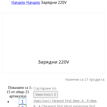
Начало
Начало
Зарядни 220V
Зарядни 220V
Налични са 21 продукта.
Показани са 1-
Сортиране по:
15 от общо 21
Уместност

артикул(а)
Уместност
Newest First
Име, А - Я
Име,
1
Я - А
Cheapest first
Most expensive first