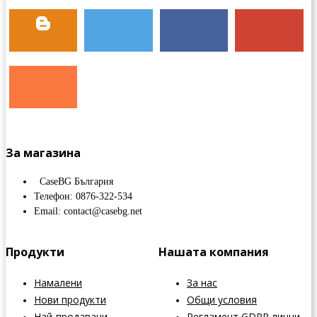
За магазина
CaseBG България
Телефон: 0876-322-534
Email: contact@casebg.net
Продукти
Нашата компания
Намалени
За нас
Нови продукти
Общи условия
Най-продавани
Регламент GDPR лични