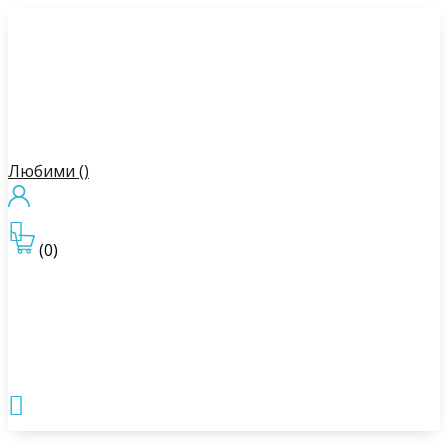
Любими (
)

(0)
