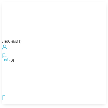
Любими (
)

(0)
