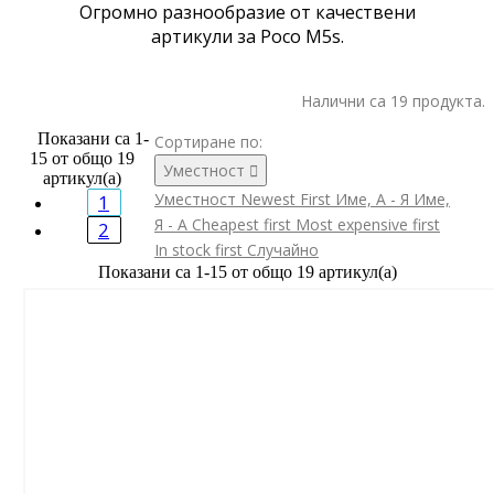
Огромно разнообразие от качествени
артикули за Poco M5s.
Налични са 19 продукта.
Показани са 1-
Сортиране по:
15 от общо 19
Уместност

артикул(а)
Уместност
Newest First
Име, А - Я
Име,
1
Я - А
Cheapest first
Most expensive first
2
In stock first
Случайно
Показани са 1-15 от общо 19 артикул(а)