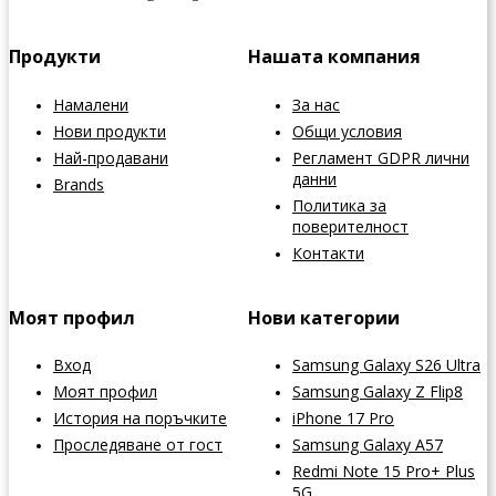
Продукти
Нашата компания
Намалени
За нас
Нови продукти
Общи условия
Най-продавани
Регламент GDPR лични
данни
Brands
Политика за
поверителност
Контакти
Моят профил
Нови категории
Вход
Samsung Galaxy S26 Ultra
Моят профил
Samsung Galaxy Z Flip8
История на поръчките
iPhone 17 Pro
Проследяване от гост
Samsung Galaxy A57
Redmi Note 15 Pro+ Plus
5G