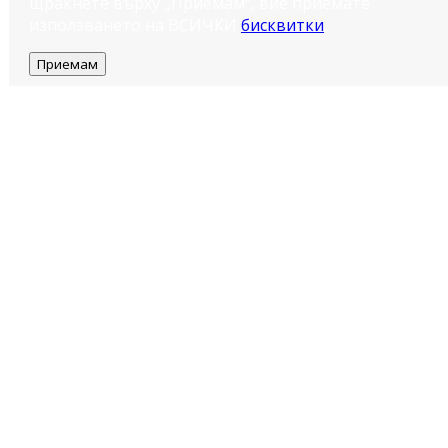
щракнете върху „Приемам“, вие приемате
използването на ВСИЧКИ
бисквитки
.
Приемам