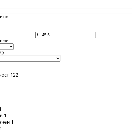
е по
€
тели
ар
ност
122
1
1
в
1
ачен
1
1