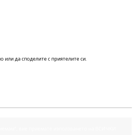
о или да споделите с приятелите си.
риемам“, вие приемате използването на ВСИЧКИ