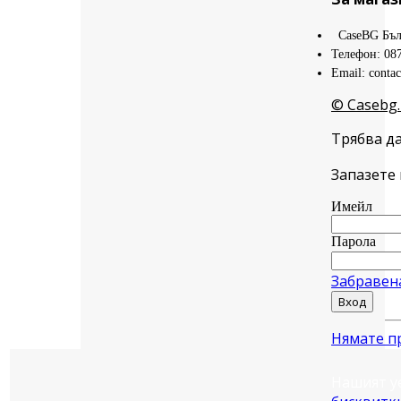
CaseBG Бъл
Телефон: 08
Email: conta
© Casebg.
Трябва да
Запазете 
Имейл
Парола
Забравен
Вход
Нямате п
Нашият у