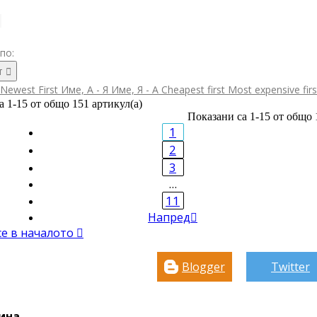
по:
т

Newest First
Име, А - Я
Име, Я - А
Cheapest first
Most expensive fir
а 1-15 от общо 151 артикул(а)
Показани са 1-15 от общо 
1
2
3
…
11
Напред

се в началото

Blogger
Twitter
ина