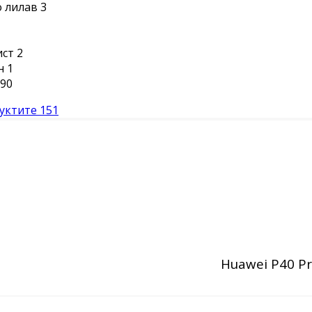
 лилав
3
ист
2
н
1
90
уктите
151
Huawei P40 P