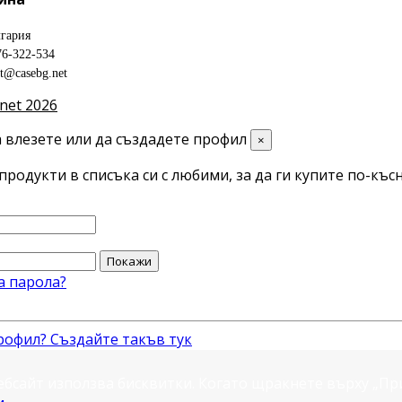
гария
76-322-534
ct@casebg.net
net 2026
 влезете или да създадете профил
×
продукти в списъка си с любими, за да ги купите по-късн
Покажи
а парола?
рофил? Създайте такъв тук
ебсайт използва бисквитки. Когато щракнете върху „П