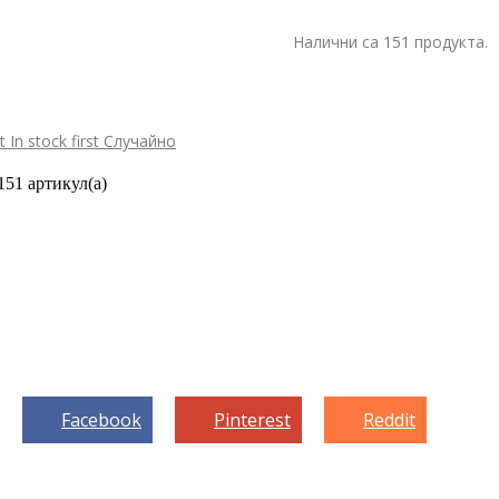
Налични са 151 продукта.
st
In stock first
Случайно
151 артикул(а)
Facebook
Pinterest
Reddit