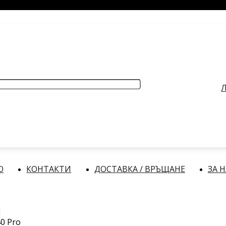
РАБОТНО ВРЕМЕ
: Делнични дни: от 9:00 до 17:00 часа
Л
О
КОНТАКТИ
ДОСТАВКА / ВРЪЩАНЕ
ЗА 
0 Pro