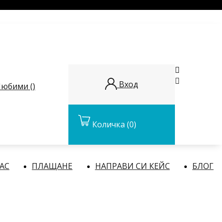


Вход
юбими (
)
Количка
(0)
НАС
ПЛАЩАНЕ
НАПРАВИ СИ КЕЙС
БЛОГ