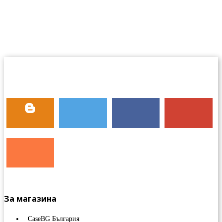
За магазина
CaseBG България