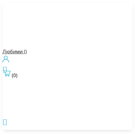
Любими (
)

(0)
