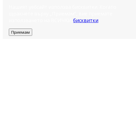
Нашият уебсайт използва бисквитки. Когато
щракнете върху „Приемам“, вие приемате
използването на ВСИЧКИ
бисквитки
.
Приемам