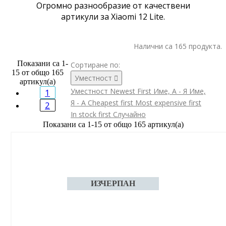
Огромно разнообразие от качествени
артикули за Xiaomi 12 Lite.
Налични са 165 продукта.
Показани са 1-
Сортиране по:
15 от общо 165
Уместност

артикул(а)
Уместност
Newest First
Име, А - Я
Име,
1
Я - А
Cheapest first
Most expensive first
2
In stock first
Случайно
Показани са 1-15 от общо 165 артикул(а)