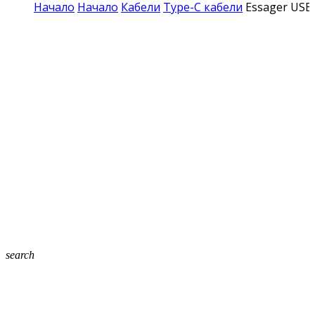
Начало
Начало
Кабели
Type-C кабели
Essager USB 
search