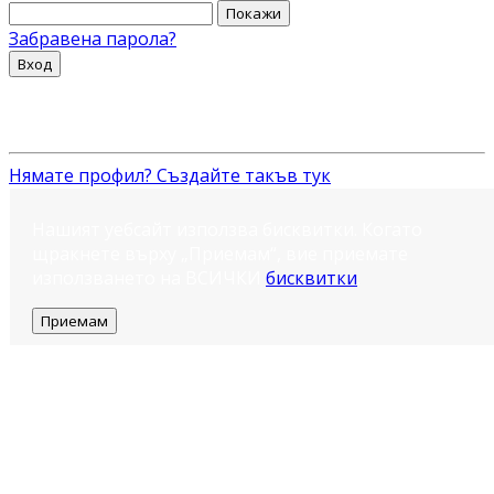
Покажи
Забравена парола?
Вход
Нямате профил? Създайте такъв тук
Нашият уебсайт използва бисквитки. Когато
щракнете върху „Приемам“, вие приемате
използването на ВСИЧКИ
бисквитки
.
Приемам