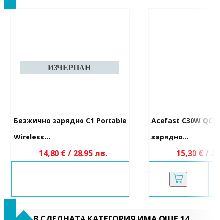
Безжично зарядно C1 Portable 
Acefast C30W QC3.
Wireless...
зарядно...
14,80 € / 28.95 лв.
15,30 € / 29
В СЛЕДНАТА КАТЕГОРИЯ ИМА ОЩЕ 14