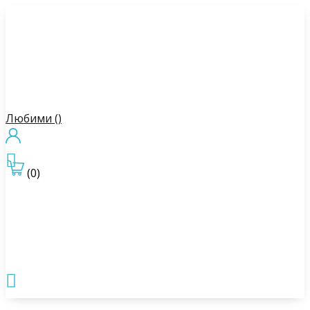
Любими (
)

(0)
