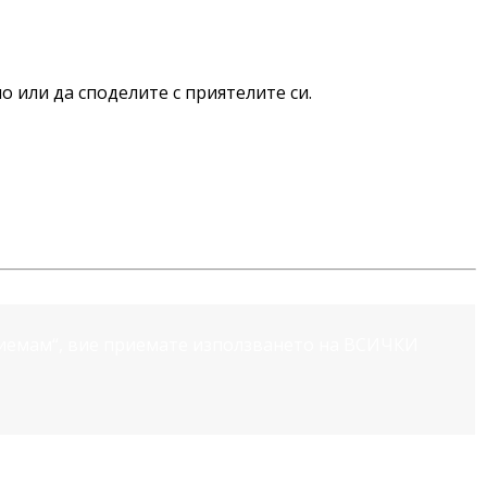
о или да споделите с приятелите си.
риемам“, вие приемате използването на ВСИЧКИ