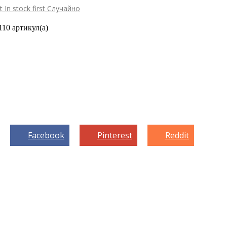
st
In stock first
Случайно
110 артикул(а)
Facebook
Pinterest
Reddit