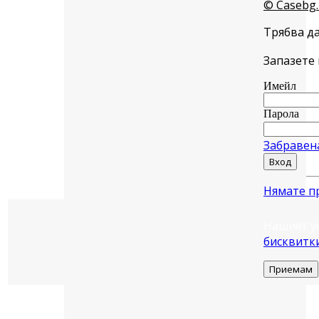
© Casebg.
Трябва да
Запазете 
Имейл
Парола
Забравен
Вход
Нямате п
Нашият у
бисквитк
Приемам