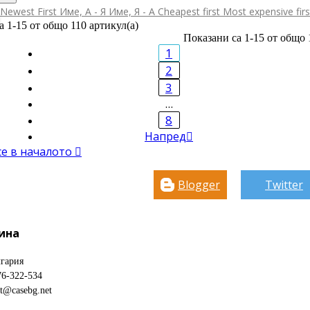
Newest First
Име, А - Я
Име, Я - А
Cheapest first
Most expensive fir
а 1-15 от общо 110 артикул(а)
Показани са 1-15 от общо 
1
2
3
…
8
Напред

се в началото

Blogger
Twitter
ина
гария
76-322-534
ct@casebg.net