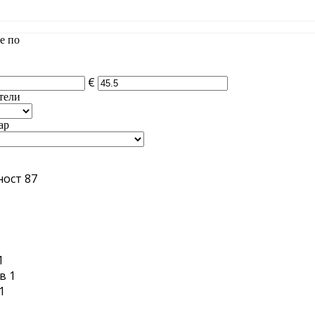
е по
€
тели
ар
ност
87
1
1
в
1
1