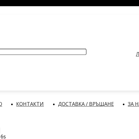
РАБОТНО ВРЕМЕ
: Делнични дни: от 9:00 до 17:00 часа
Л
О
КОНТАКТИ
ДОСТАВКА / ВРЪЩАНЕ
ЗА 
 6s