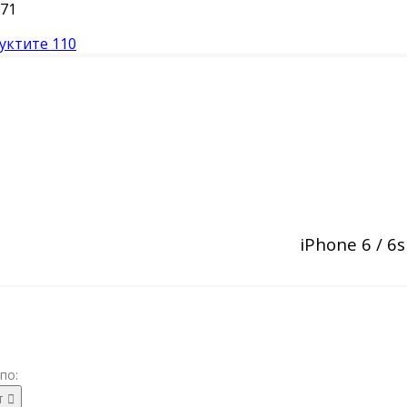
71
уктите
110
iPhone 6 / 6s
по:
т
