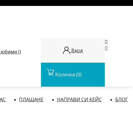


Вход
юбими (
)
Количка
(0)
НАС
ПЛАЩАНЕ
НАПРАВИ СИ КЕЙС
БЛОГ